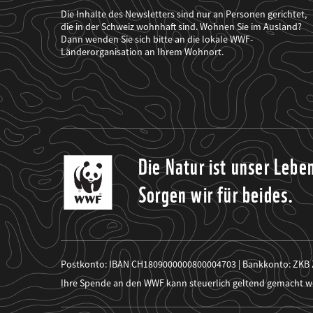
der
WWF
Die Inhalte des Newsletters sind nur an Personen gerichtet,
mich
die in der Schweiz wohnhaft sind. Wohnen Sie im Ausland?
über
Dann wenden Sie sich bitte an die lokale WWF-
seine
Projekte
Länderorganisation an Ihrem Wohnort.
informiert.
Die Natur ist unser Lebe
Sorgen wir für beides.
Postkonto: IBAN CH1809000000800004703 | Bankkonto: ZKB
Ihre Spende an den WWF kann steuerlich geltend gemacht w