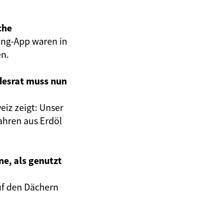
che
ing-App waren in
en.
desrat muss nun
eiz zeigt: Unser
Jahren aus Erdöl
ne, als genutzt
auf den Dächern