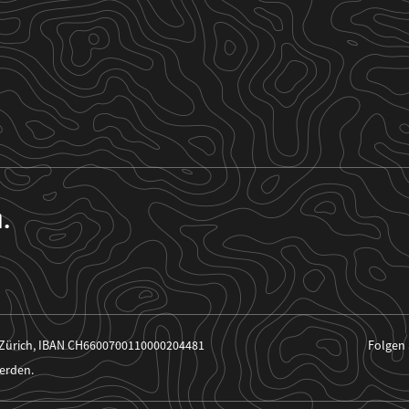
n.
 Zürich, IBAN CH6600700110000204481
Folgen 
erden.