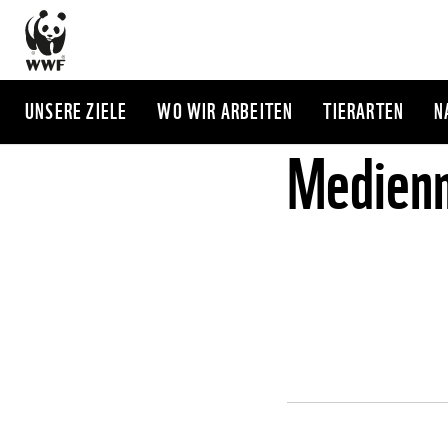
Direkt
zum
Inhalt
UNSERE ZIELE
WO WIR ARBEITEN
TIERARTEN
N
Medienm