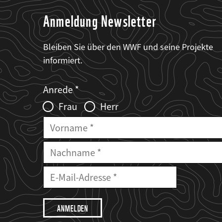
Anmeldung Newsletter
Bleiben Sie über den WWF und seine Projekte
informiert.
Web2Case
Fieldset
anrede_name
Anrede
Infofelder
Frau
Herr
Vorname
Nachname
E-
Mailadresse
E-
Mail
Adresse
Ich
möchte,
dass