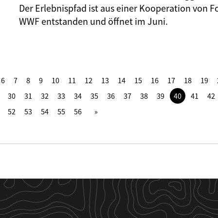
Der Erlebnispfad ist aus einer Kooperation von F
WWF entstanden und öffnet im Juni.
6
7
8
9
10
11
12
13
14
15
16
17
18
19
30
31
32
33
34
35
36
37
38
39
40
41
42
52
53
54
55
56