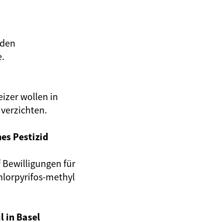
iden
e.
izer wollen in
 verzichten.
hes Pestizid
 Bewilligungen für
hlorpyrifos-methyl
l in Basel