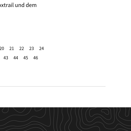
oxtrail und dem
20
21
22
23
24
43
44
45
46