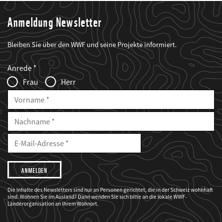
Anmeldung Newsletter
Bleiben Sie über den WWF und seine Projekte informiert.
Web2Case
Fieldset
anrede_name
Anrede
Infofelder
Frau
Herr
Vorname
Nachname
E-
Mailadresse
E-
Mail
Adresse
Ich
möchte,
dass
der
WWF
Die Inhalte des Newsletters sind nur an Personen gerichtet, die in der Schweiz wohnhaft
mich
sind. Wohnen Sie im Ausland? Dann wenden Sie sich bitte an die lokale WWF-
über
seine
Länderorganisation an Ihrem Wohnort.
Projekte
informiert.