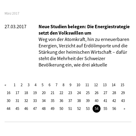
März 2017
27.03.2017
Neue Studien belegen: Die Energiestrategie
setzt den Volkswillen um
Weg von der Atomkraft, hin zu erneuerbaren
Energien, Verzicht auf Erdölimporte und die
Stärkung der heimischen Wirtschaft – dafür
steht die Mehrheit der Schweizer
Bevölkerung ein, wie drei aktuelle
1
2
3
4
5
6
7
8
9
10
11
12
13
14
15
16
17
18
19
20
21
22
23
24
25
26
27
28
29
30
31
32
33
34
35
36
37
38
39
40
41
42
43
44
45
46
47
48
49
50
51
52
53
54
55
56