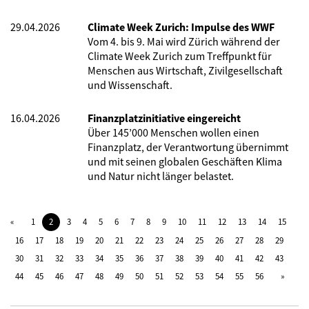
29.04.2026
Climate Week Zurich: Impulse des WWF
Vom 4. bis 9. Mai wird Zürich während der
Climate Week Zurich zum Treffpunkt für
Menschen aus Wirtschaft, Zivilgesellschaft
und Wissenschaft.
16.04.2026
Finanzplatzinitiative eingereicht
Über 145’000 Menschen wollen einen
Finanzplatz, der Verantwortung übernimmt
und mit seinen globalen Geschäften Klima
und Natur nicht länger belastet.
1
2
3
4
5
6
7
8
9
10
11
12
13
14
15
16
17
18
19
20
21
22
23
24
25
26
27
28
29
30
31
32
33
34
35
36
37
38
39
40
41
42
43
44
45
46
47
48
49
50
51
52
53
54
55
56