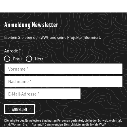
Anmeldung Newsletter
Bleiben Sie über den WWF und seine Projekte informiert.
Web2Case
Fieldset
anrede_name
Anrede
Infofelder
Frau
Herr
Vorname
Nachname
E-
Mailadresse
E-
Mail
Adresse
Ich
möchte,
dass
der
WWF
Die Inhalte des Newsletters sind nur an Personen gerichtet, die in der Schweiz wohnhaft
mich
sind. Wohnen Sie im Ausland? Dann wenden Sie sich bitte an die lokale WWF-
über