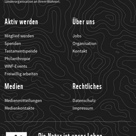
seine
Länderorganisation an Ihrem Wohnort.
Projekte
informiert.
Aktiv werden
Über uns
Mitglied werden
Jobs
Spenden
Organisation
Testamentspende
Kontakt
Philanthropie
WWF-Events
Freiwillig arbeiten
Medien
Rechtliches
Medienmitteilungen
Datenschutz
Medienkontakte
Impressum
Die Natur ist unser Leben.