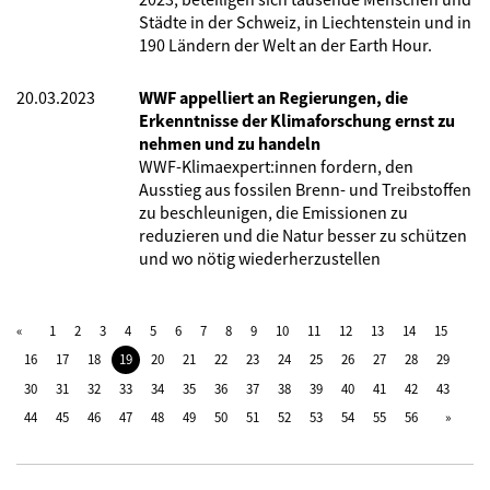
Städte in der Schweiz, in Liechtenstein und in
190 Ländern der Welt an der Earth Hour.
20.03.2023
WWF appelliert an Regierungen, die
Erkenntnisse der Klimaforschung ernst zu
nehmen und zu handeln
WWF-Klimaexpert:innen fordern, den
Ausstieg aus fossilen Brenn- und Treibstoffen
zu beschleunigen, die Emissionen zu
reduzieren und die Natur besser zu schützen
und wo nötig wiederherzustellen
1
2
3
4
5
6
7
8
9
10
11
12
13
14
15
16
17
18
19
20
21
22
23
24
25
26
27
28
29
30
31
32
33
34
35
36
37
38
39
40
41
42
43
44
45
46
47
48
49
50
51
52
53
54
55
56