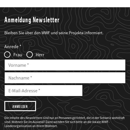
Anmeldung Newsletter
Bleiben Sie über den WWF und seine Projekte informiert.
Web2Case
Fieldset
anrede_name
Anrede
Infofelder
Frau
Herr
Vorname
Nachname
E-
Mailadresse
E-
Mail
Adresse
Ich
möchte,
dass
der
WWF
Die Inhalte des Newsletters sind nur an Personen gerichtet, die in der Schweiz wohnhaft
mich
sind. Wohnen Sie im Ausland? Dann wenden Sie sich bitte an die lokale WWF-
über
seine
Länderorganisation an Ihrem Wohnort.
Projekte