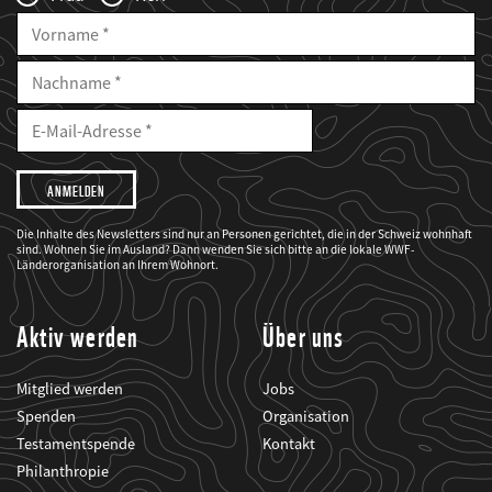
Vorname
Nachname
E-
Mailadresse
E-
Mail
Adresse
Ich
möchte,
dass
der
WWF
Die Inhalte des Newsletters sind nur an Personen gerichtet, die in der Schweiz wohnhaft
mich
sind. Wohnen Sie im Ausland? Dann wenden Sie sich bitte an die lokale WWF-
über
seine
Länderorganisation an Ihrem Wohnort.
Projekte
informiert.
Aktiv werden
Über uns
Mitglied werden
Jobs
Spenden
Organisation
Testamentspende
Kontakt
Philanthropie