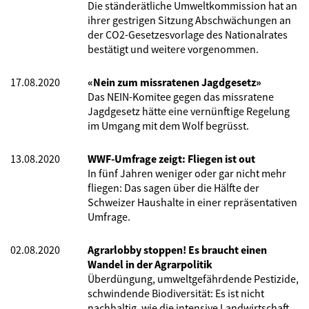
Die ständerätliche Umweltkommission hat an
ihrer gestrigen Sitzung Abschwächungen an
der CO2-Gesetzesvorlage des Nationalrates
bestätigt und weitere vorgenommen.
17.08.2020
«Nein zum missratenen Jagdgesetz»
Das NEIN-Komitee gegen das missratene
Jagdgesetz hätte eine vernünftige Regelung
im Umgang mit dem Wolf begrüsst.
13.08.2020
WWF-Umfrage zeigt: Fliegen ist out
In fünf Jahren weniger oder gar nicht mehr
fliegen: Das sagen über die Hälfte der
Schweizer Haushalte in einer repräsentativen
Umfrage.
02.08.2020
Agrarlobby stoppen! Es braucht einen
Wandel in der Agrarpolitik
Überdüngung, umweltgefährdende Pestizide,
schwindende Biodiversität: Es ist nicht
nachhaltig, wie die intensive Landwirtschaft