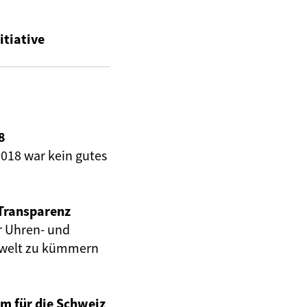
itiative
8
018 war kein gutes
Transparenz
r Uhren- und
mwelt zu kümmern
m für die Schweiz