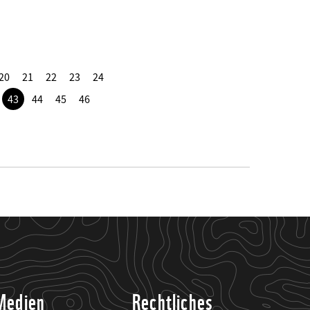
20
21
22
23
24
43
44
45
46
Medien
Rechtliches