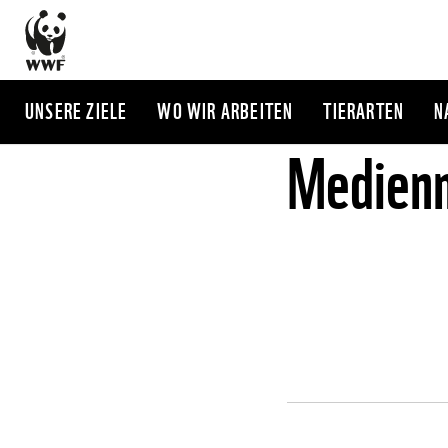
Direkt
zum
Inhalt
UNSERE ZIELE
WO WIR ARBEITEN
TIERARTEN
N
Medienm