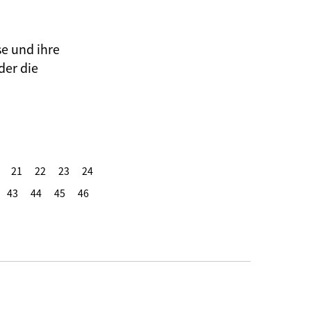
se und ihre
der die
21
22
23
24
43
44
45
46