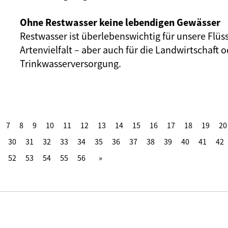
Ohne Restwasser keine lebendigen Gewässer
Restwasser ist überlebenswichtig für unsere Flüs
Artenvielfalt – aber auch für die Landwirtschaft o
Trinkwasserversorgung.
7
8
9
10
11
12
13
14
15
16
17
18
19
20
30
31
32
33
34
35
36
37
38
39
40
41
42
52
53
54
55
56