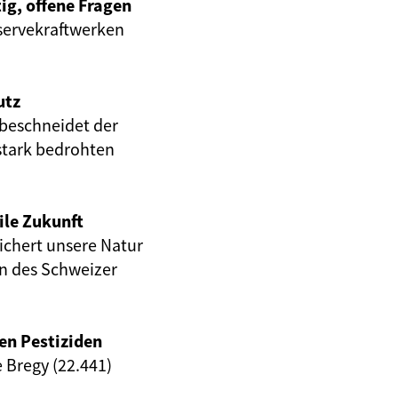
ig, offene Fragen
servekraftwerken
utz
beschneidet der
stark bedrohten
ile Zukunft
eichert unsere Natur
en des Schweizer
en Pestiziden
e Bregy (22.441)