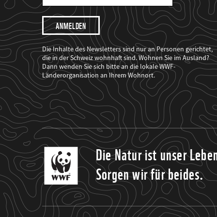
Mail
Adresse
Ich
möchte,
dass
der
WWF
Die Inhalte des Newsletters sind nur an Personen gerichtet,
mich
die in der Schweiz wohnhaft sind. Wohnen Sie im Ausland?
über
Dann wenden Sie sich bitte an die lokale WWF-
seine
Projekte
Länderorganisation an Ihrem Wohnort.
informiert.
Die Natur ist unser Lebe
Sorgen wir für beides.