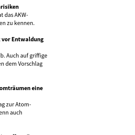
risiken
at das AKW-
gen zu kennen.
z vor Entwaldung
. Auch auf griffige
en dem Vorschlag
Atomträumen eine
ag zur Atom-
wenn auch