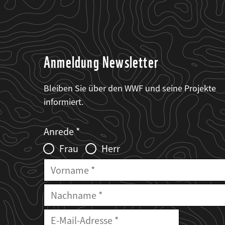
Anmeldung Newsletter
Bleiben Sie über den WWF und seine Projekte
informiert.
Web2Case
Fieldset
anrede_name
Anrede
Infofelder
Frau
Herr
Vorname
Nachname
E-
Mailadresse
E-