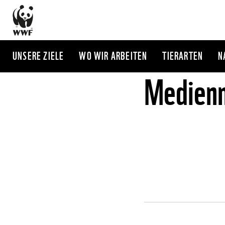
Direkt
zum
Inhalt
UNSERE ZIELE
WO WIR ARBEITEN
TIERARTEN
N
Medienm