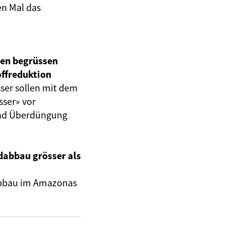
en Mal
das
en begrüssen
offreduktion
ser sollen mit dem
ser» vor
und Überdüngung
abbau grösser als
abbau im Amazonas