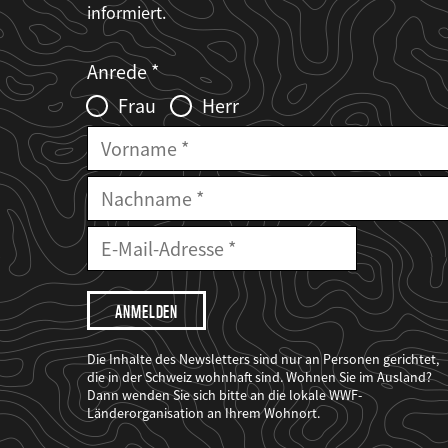
informiert.
Web2Case
Fieldset
anrede_name
Anrede
Infofelder
Frau
Herr
Vorname
Nachname
E-
Mailadresse
E-
Mail
Adresse
Ich
möchte,
dass
der
WWF
Die Inhalte des Newsletters sind nur an Personen gerichtet,
mich
die in der Schweiz wohnhaft sind. Wohnen Sie im Ausland?
über
Dann wenden Sie sich bitte an die lokale WWF-
seine
Projekte
Länderorganisation an Ihrem Wohnort.
informiert.