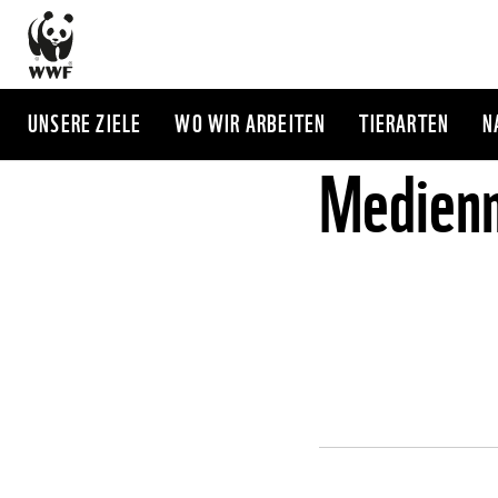
Direkt
zum
Inhalt
UNSERE ZIELE
WO WIR ARBEITEN
TIERARTEN
N
Medienm