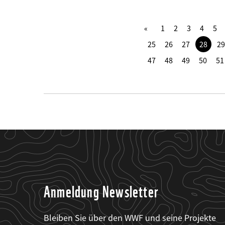
1
2
3
4
5
25
26
27
28
29
47
48
49
50
51
Anmeldung Newsletter
Bleiben Sie über den WWF und seine Projekte