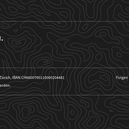
n.
 Zürich, IBAN CH6600700110000204481
Folgen 
erden.