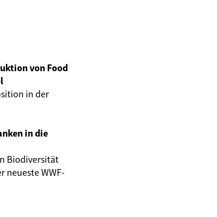
uktion von Food
l
ition in der
nken in die
n Biodiversität
der neueste WWF-