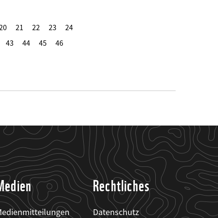
20
21
22
23
24
43
44
45
46
Medien
Rechtliches
edienmitteilungen
Datenschutz