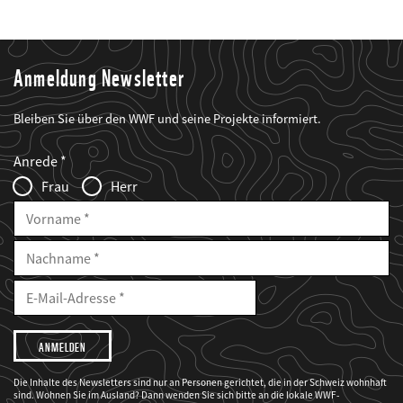
Anmeldung Newsletter
Bleiben Sie über den WWF und seine Projekte informiert.
Web2Case
Fieldset
anrede_name
Anrede
Infofelder
Frau
Herr
Vorname
Nachname
E-
Mailadresse
E-
Mail
Adresse
Ich
möchte,
dass
der
WWF
Die Inhalte des Newsletters sind nur an Personen gerichtet, die in der Schweiz wohnhaft
mich
sind. Wohnen Sie im Ausland? Dann wenden Sie sich bitte an die lokale WWF-
über