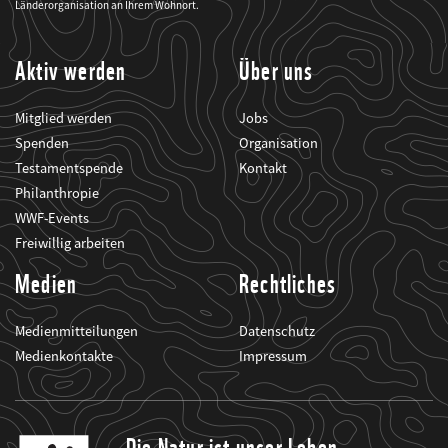
seine
Länderorganisation an Ihrem Wohnort.
Projekte
informiert.
Aktiv werden
Über uns
Mitglied werden
Jobs
Spenden
Organisation
Testamentspende
Kontakt
Philanthropie
WWF-Events
Freiwillig arbeiten
Medien
Rechtliches
Medienmitteilungen
Datenschutz
Medienkontakte
Impressum
Die Natur ist unser Leben.