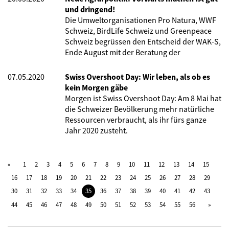
und dringend!
Die Umweltorganisationen Pro Natura, WWF
Schweiz, BirdLife Schweiz und Greenpeace
Schweiz begrüssen den Entscheid der WAK-S,
Ende August mit der Beratung der
07.05.2020
Swiss Overshoot Day: Wir leben, als ob es
kein Morgen gäbe
Morgen ist Swiss Overshoot Day: Am 8 Mai hat
die Schweizer Bevölkerung mehr natürliche
Ressourcen verbraucht, als ihr fürs ganze
Jahr 2020 zusteht.
1
2
3
4
5
6
7
8
9
10
11
12
13
14
15
16
17
18
19
20
21
22
23
24
25
26
27
28
29
30
31
32
33
34
35
36
37
38
39
40
41
42
43
44
45
46
47
48
49
50
51
52
53
54
55
56