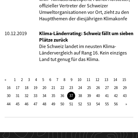
offizieller Vertreter der Schweizer
Umweltorganisationen vor Ort, zieht zu den
Hauptthemen der diesjährigen Klimakonfe
10.12.2019
Klima-Länderrating: Schweiz fällt um sieben
Plätze zurück
Die Schweiz landet im neusten Klima-
Ländervergleich auf Rang 16. Kein einziges
Land tut genug für das Klima.
1
2
3
4
5
6
7
8
9
10
11
12
13
14
15
16
17
18
19
20
21
22
23
24
25
26
27
28
29
30
31
32
33
34
35
36
37
38
39
40
41
42
43
44
45
46
47
48
49
50
51
52
53
54
55
56