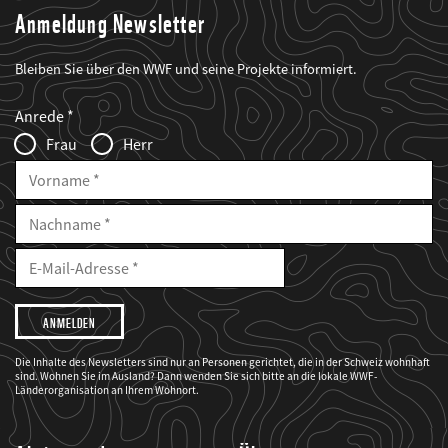
Anmeldung Newsletter
Bleiben Sie über den WWF und seine Projekte informiert.
Web2Case
Fieldset
anrede_name
Anrede
Infofelder
Frau
Herr
Vorname
Nachname
E-
Mailadresse
E-
Mail
Adresse
Ich
möchte,
dass
der
WWF
Die Inhalte des Newsletters sind nur an Personen gerichtet, die in der Schweiz wohnhaft
mich
sind. Wohnen Sie im Ausland? Dann wenden Sie sich bitte an die lokale WWF-
über
seine
Länderorganisation an Ihrem Wohnort.
Projekte
informiert.