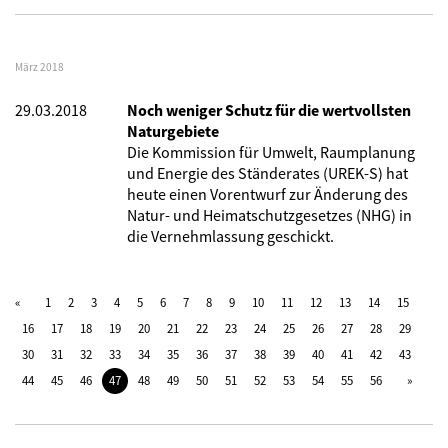
März 2018
29.03.2018
Noch weniger Schutz für die wertvollsten
Naturgebiete
Die Kommission für Umwelt, Raumplanung
und Energie des Ständerates (UREK-S) hat
heute einen Vorentwurf zur Änderung des
Natur- und Heimatschutzgesetzes (NHG) in
die Vernehmlassung geschickt.
1
2
3
4
5
6
7
8
9
10
11
12
13
14
15
16
17
18
19
20
21
22
23
24
25
26
27
28
29
30
31
32
33
34
35
36
37
38
39
40
41
42
43
44
45
46
47
48
49
50
51
52
53
54
55
56