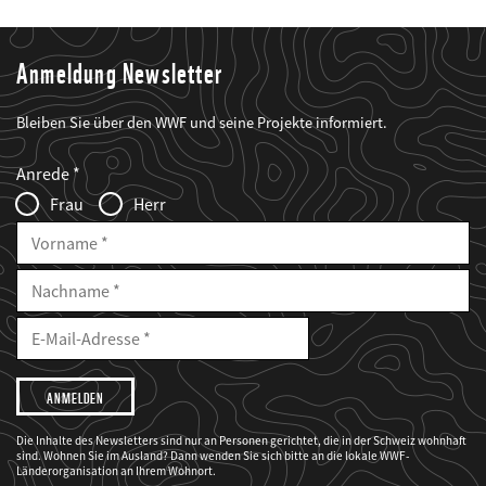
Anmeldung Newsletter
Bleiben Sie über den WWF und seine Projekte informiert.
Web2Case
Fieldset
anrede_name
Anrede
Infofelder
Frau
Herr
Vorname
Nachname
E-
Mailadresse
E-
Mail
Adresse
Ich
möchte,
dass
der
WWF
Die Inhalte des Newsletters sind nur an Personen gerichtet, die in der Schweiz wohnhaft
mich
sind. Wohnen Sie im Ausland? Dann wenden Sie sich bitte an die lokale WWF-
über
seine
Länderorganisation an Ihrem Wohnort.
Projekte