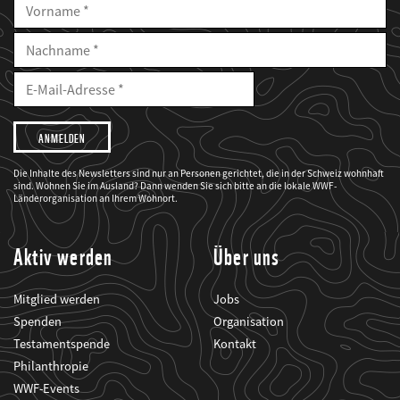
Vorname
Nachname
E-
Mailadresse
E-
Mail
Adresse
Ich
möchte,
dass
der
WWF
Die Inhalte des Newsletters sind nur an Personen gerichtet, die in der Schweiz wohnhaft
mich
sind. Wohnen Sie im Ausland? Dann wenden Sie sich bitte an die lokale WWF-
über
seine
Länderorganisation an Ihrem Wohnort.
Projekte
informiert.
Aktiv werden
Über uns
Mitglied werden
Jobs
Spenden
Organisation
Testamentspende
Kontakt
Philanthropie
WWF-Events