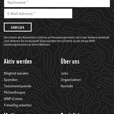
Nachname
E-
Mailadresse
E-
Mail
Adresse
Ich
möchte,
dass
der
WWF
Die Inhalte des Newsletters sind nur an Personen gerichtet, die in der Schweiz wohnhaft
mich
sind. Wohnen Sie im Ausland? Dann wenden Sie sich bitte an die lokale WWF-
über
seine
Länderorganisation an Ihrem Wohnort.
Projekte
informiert.
Aktiv werden
Über uns
Mitglied werden
Jobs
Spenden
Organisation
Testamentspende
Kontakt
Philanthropie
WWF-Events
Freiwillig arbeiten