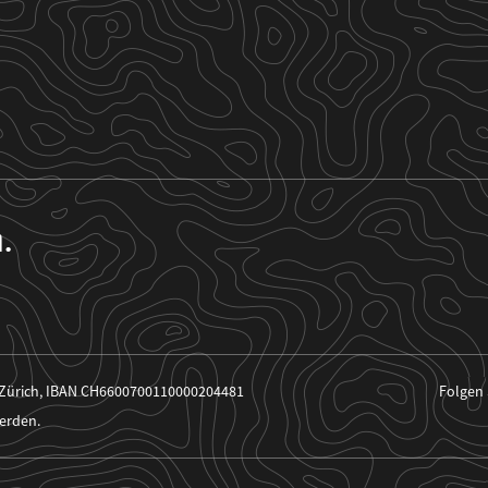
n.
 Zürich, IBAN CH6600700110000204481
Folgen 
erden.