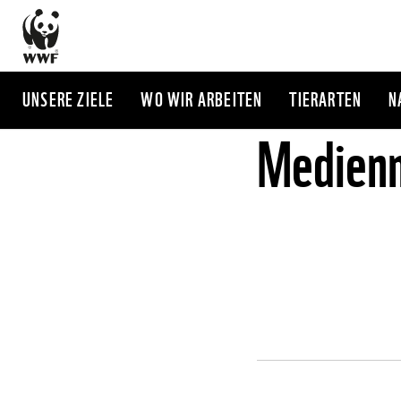
Direkt
zum
Inhalt
UNSERE ZIELE
WO WIR ARBEITEN
TIERARTEN
N
Medienm