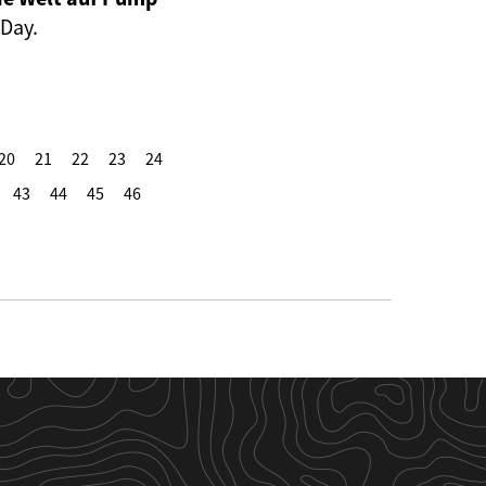
 Day.
20
21
22
23
24
43
44
45
46