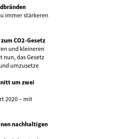
ldbränden
zu immer stärkeren
A zum CO2-Gesetz
ren und kleineren
ilt nun, das Gesetz
n und umzusetze
nitt um zwei
rt 2020 – mit
inen nachhaltigen