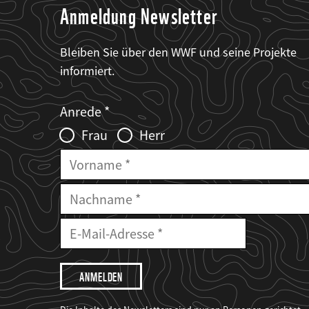
Anmeldung Newsletter
Bleiben Sie über den WWF und seine Projekte
informiert.
Web2Case
Fieldset
anrede_name
Anrede
Infofelder
Frau
Herr
Vorname
Nachname
E-
Mailadresse
E-
Mail
Adresse
Ich
möchte,
dass
der
WWF