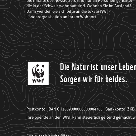
Die Inhalte des Newsletters sind nur an Personen gerichtet,
mich
die in der Schweiz wohnhaft sind. Wohnen Sie im Ausland?
über
Dann wenden Sie sich bitte an die lokale WWF-
seine
Projekte
Länderorganisation an Ihrem Wohnort.
informiert.
Die Natur ist unser Lebe
Sorgen wir für beides.
Postkonto: IBAN CH1809000000800004703 | Bankkonto: ZKB
Ihre Spende an den WWF kann steuerlich geltend gemacht w