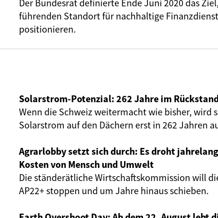
Der Bundesrat definierte Ende Juni 2020 das Ziel,
führenden Standort für nachhaltige Finanzdienst
positionieren.
Solarstrom-Potenzial: 262 Jahre im Rückstan
Wenn die Schweiz weitermacht wie bisher, wird si
Solarstrom auf den Dächern erst in 262 Jahren 
Agrarlobby setzt sich durch: Es droht jahrelang
Kosten von Mensch und Umwelt
Die ständerätliche Wirtschaftskommission will di
AP22+ stoppen und um Jahre hinaus schieben.
Earth Overshoot Day: Ab dem 22. August lebt d