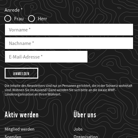
Web2Case
Fieldset
anrede_name
Anrede
Infofelder
Frau
Herr
Vorname
Nachname
E-
Mailadresse
E-
Mail
Adresse
Ich
möchte,
dass
der
WWF
Die Inhalte des Newsletters sind nur an Personen gerichtet, die in der Schweiz wohnhaft
mich
sind. Wohnen Sie im Ausland? Dann wenden Sie sich bitte an die lokale WWF-
über
seine
Länderorganisation an Ihrem Wohnort.
Projekte
informiert.
Aktiv werden
Über uns
Mitglied werden
Jobs
Spenden
Organisation