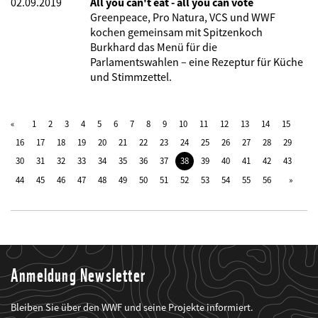
02.09.2019
All you can't eat - all you can vote
Greenpeace, Pro Natura, VCS und WWF
kochen gemeinsam mit Spitzenkoch
Burkhard das Menü für die
Parlamentswahlen – eine Rezeptur für Küche
und Stimmzettel.
1
2
3
4
5
6
7
8
9
10
11
12
13
14
15
16
17
18
19
20
21
22
23
24
25
26
27
28
29
30
31
32
33
34
35
36
37
38
39
40
41
42
43
44
45
46
47
48
49
50
51
52
53
54
55
56
Anmeldung Newsletter
Bleiben Sie über den WWF und seine Projekte informiert.