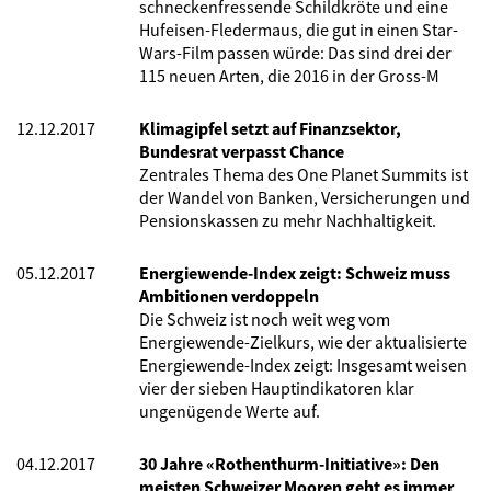
schneckenfressende Schildkröte und eine
Hufeisen-Fledermaus, die gut in einen Star-
Wars-Film passen würde: Das sind drei der
115 neuen Arten, die 2016 in der Gross-M
12.12.2017
Klimagipfel setzt auf Finanzsektor,
Bundesrat verpasst Chance
Zentrales Thema des One Planet Summits ist
der Wandel von Banken, Versicherungen und
Pensionskassen zu mehr Nachhaltigkeit.
05.12.2017
Energiewende-Index zeigt: Schweiz muss
Ambitionen verdoppeln
Die Schweiz ist noch weit weg vom
Energiewende-Zielkurs, wie der aktualisierte
Energiewende-Index zeigt: Insgesamt weisen
vier der sieben Hauptindikatoren klar
ungenügende Werte auf.
04.12.2017
30 Jahre «Rothenthurm-Initiative»: Den
meisten Schweizer Mooren geht es immer