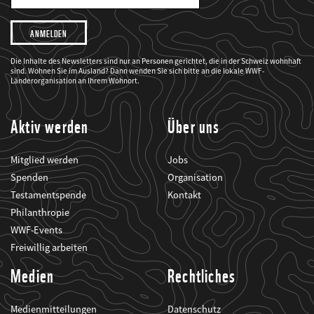
Mail
Adresse
Ich
möchte,
dass
der
WWF
Die Inhalte des Newsletters sind nur an Personen gerichtet, die in der Schweiz wohnhaft
mich
sind. Wohnen Sie im Ausland? Dann wenden Sie sich bitte an die lokale WWF-
über
seine
Länderorganisation an Ihrem Wohnort.
Projekte
informiert.
Aktiv werden
Über uns
Mitglied werden
Jobs
Spenden
Organisation
Testamentspende
Kontakt
Philanthropie
WWF-Events
Freiwillig arbeiten
Medien
Rechtliches
Medienmitteilungen
Datenschutz