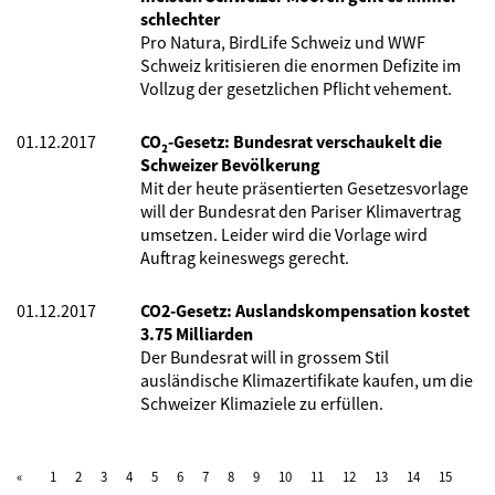
schlechter
Pro Natura, BirdLife Schweiz und WWF
Schweiz kritisieren die enormen Defizite im
Vollzug der gesetzlichen Pflicht vehement.
01.12.2017
CO₂-Gesetz: Bundesrat verschaukelt die
Schweizer Bevölkerung
Mit der heute präsentierten Gesetzesvorlage
will der Bundesrat den Pariser Klimavertrag
umsetzen. Leider wird die Vorlage wird
Auftrag keineswegs gerecht.
01.12.2017
CO2-Gesetz: Auslandskompensation kostet
3.75 Milliarden
Der Bundesrat will in grossem Stil
ausländische Klimazertifikate kaufen, um die
Schweizer Klimaziele zu erfüllen.
1
2
3
4
5
6
7
8
9
10
11
12
13
14
15