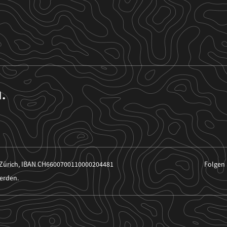
n.
 Zürich, IBAN CH6600700110000204481
Folgen 
erden.