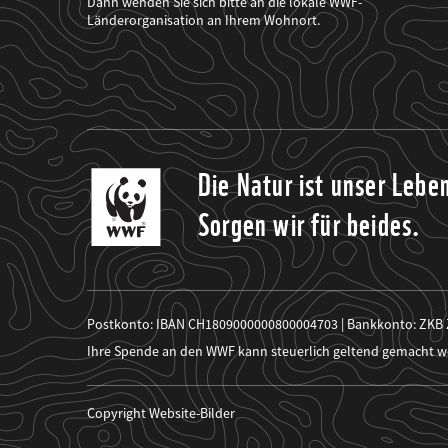
Dann wenden Sie sich bitte an die lokale WWF-
seine
Projekte
Länderorganisation an Ihrem Wohnort.
informiert.
Die Natur ist unser Lebe
Sorgen wir für beides.
Postkonto: IBAN CH1809000000800004703 | Bankkonto: ZKB
Ihre Spende an den WWF kann steuerlich geltend gemacht w
Copyright Website-Bilder