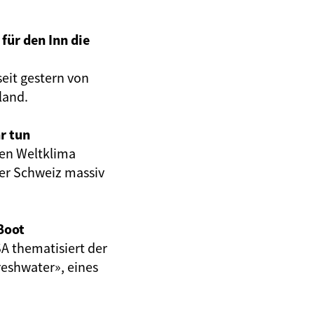
für den Inn die
eit gestern von
land.
r tun
en Weltklima
er Schweiz massiv
Boot
A thematisiert der
eshwater», eines