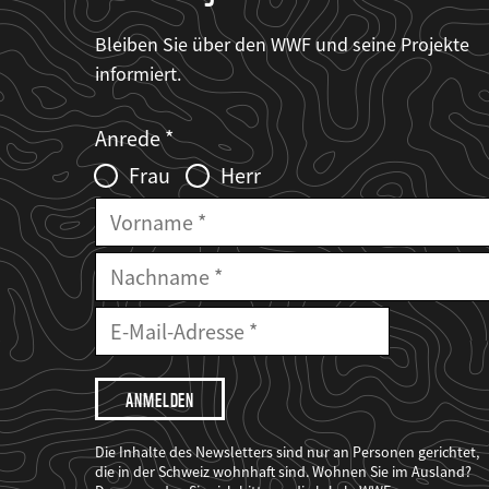
Bleiben Sie über den WWF und seine Projekte
informiert.
Web2Case
Fieldset
anrede_name
Anrede
Infofelder
Frau
Herr
Vorname
Nachname
E-
Mailadresse
E-
Mail
Adresse
Ich
möchte,
dass
der
WWF
Die Inhalte des Newsletters sind nur an Personen gerichtet,
mich
die in der Schweiz wohnhaft sind. Wohnen Sie im Ausland?
über