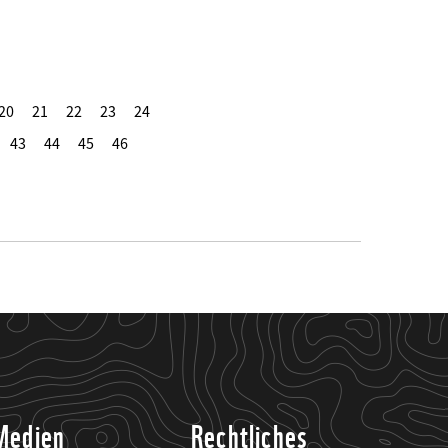
20
21
22
23
24
43
44
45
46
Medien
Rechtliches