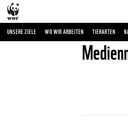
Direkt
zum
Inhalt
UNSERE ZIELE
WO WIR ARBEITEN
TIERARTEN
N
Medienm