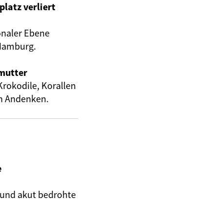
latz verliert
onaler Ebene
 Hamburg.
rmutter
Krokodile, Korallen
en Andenken.
e
und akut bedrohte