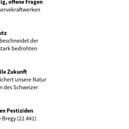
ig, offene Fragen
servekraftwerken
utz
beschneidet der
stark bedrohten
ile Zukunft
eichert unsere Natur
en des Schweizer
en Pestiziden
e Bregy (22.441)