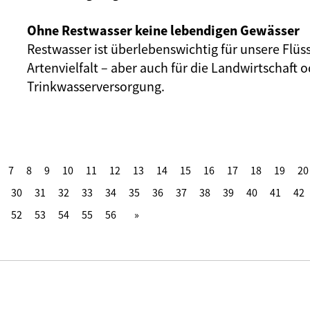
Ohne Restwasser keine lebendigen Gewässer
Restwasser ist überlebenswichtig für unsere Flüs
Artenvielfalt – aber auch für die Landwirtschaft o
Trinkwasserversorgung.
7
8
9
10
11
12
13
14
15
16
17
18
19
20
30
31
32
33
34
35
36
37
38
39
40
41
42
52
53
54
55
56