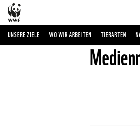
Direkt
zum
Inhalt
UNSERE ZIELE
WO WIR ARBEITEN
TIERARTEN
N
Medienm