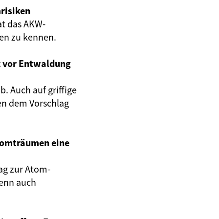
risiken
at das AKW-
gen zu kennen.
z vor Entwaldung
. Auch auf griffige
en dem Vorschlag
Atomträumen eine
ag zur Atom-
wenn auch