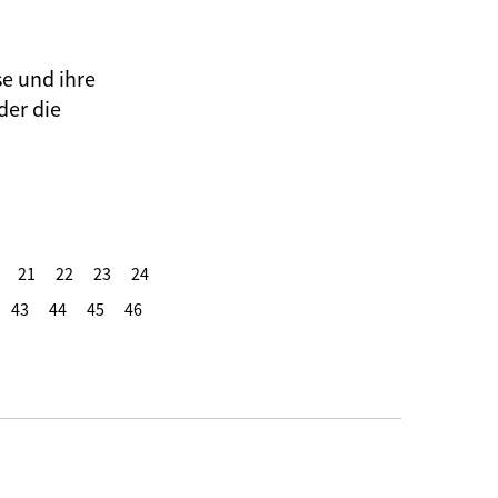
se und ihre
der die
21
22
23
24
43
44
45
46