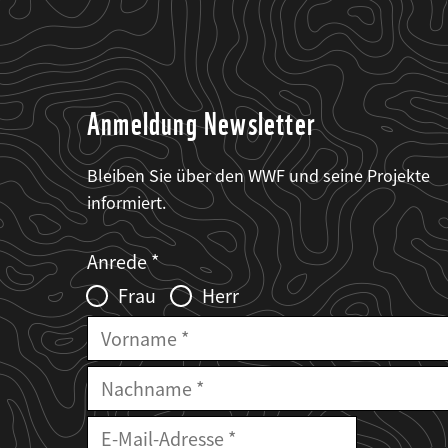
Anmeldung Newsletter
Bleiben Sie über den WWF und seine Projekte
informiert.
Web2Case
Fieldset
anrede_name
Anrede
Infofelder
Frau
Herr
Vorname
Nachname
E-
Mailadresse
E-