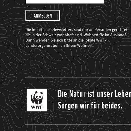
Mail
Adresse
Ich
möchte,
dass
der
WWF
Die Inhalte des Newsletters sind nur an Personen gerichtet,
mich
die in der Schweiz wohnhaft sind. Wohnen Sie im Ausland?
über
Dann wenden Sie sich bitte an die lokale WWF-
seine
Projekte
Länderorganisation an Ihrem Wohnort.
informiert.
Die Natur ist unser Lebe
Sorgen wir für beides.