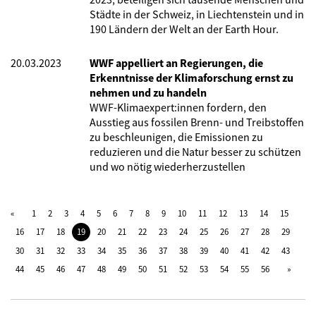
Städte in der Schweiz, in Liechtenstein und in
190 Ländern der Welt an der Earth Hour.
20.03.2023
WWF appelliert an Regierungen, die
Erkenntnisse der Klimaforschung ernst zu
nehmen und zu handeln
WWF-Klimaexpert:innen fordern, den
Ausstieg aus fossilen Brenn- und Treibstoffen
zu beschleunigen, die Emissionen zu
reduzieren und die Natur besser zu schützen
und wo nötig wiederherzustellen
1
2
3
4
5
6
7
8
9
10
11
12
13
14
15
16
17
18
19
20
21
22
23
24
25
26
27
28
29
30
31
32
33
34
35
36
37
38
39
40
41
42
43
44
45
46
47
48
49
50
51
52
53
54
55
56