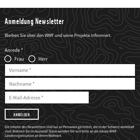
Anmeldung Newsletter
Bleiben Sie über den WWF und seine Projekte informiert.
Web2Case
Fieldset
anrede_name
Anrede
Infofelder
Frau
Herr
Vorname
Nachname
E-
Mailadresse
E-
Mail
Adresse
Ich
möchte,
dass
der
WWF
Die Inhalte des Newsletters sind nur an Personen gerichtet, die in der Schweiz wohnhaft
mich
sind. Wohnen Sie im Ausland? Dann wenden Sie sich bitte an die lokale WWF-
über
seine
Länderorganisation an Ihrem Wohnort.
Projekte