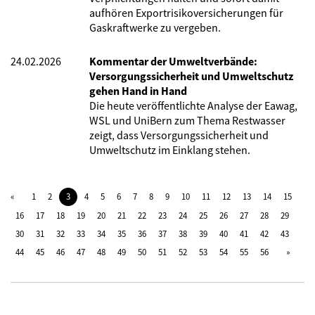
aufhören Exportrisikoversicherungen für
Gaskraftwerke zu vergeben.
24.02.2026
Kommentar der Umweltverbände:
Versorgungssicherheit und Umweltschutz
gehen Hand in Hand
Die heute veröffentlichte Analyse der Eawag,
WSL und UniBern
zum Thema Restwasser
zeigt, dass Versorgungssicherheit und
Umweltschutz im Einklang stehen.
1
2
3
4
5
6
7
8
9
10
11
12
13
14
15
16
17
18
19
20
21
22
23
24
25
26
27
28
29
30
31
32
33
34
35
36
37
38
39
40
41
42
43
44
45
46
47
48
49
50
51
52
53
54
55
56