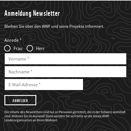
Anmeldung Newsletter
Bleiben Sie über den WWF und seine Projekte informiert.
Web2Case
Fieldset
anrede_name
Anrede
Infofelder
Frau
Herr
Vorname
Nachname
E-
Mailadresse
E-
Mail
Adresse
Ich
möchte,
dass
der
WWF
Die Inhalte des Newsletters sind nur an Personen gerichtet, die in der Schweiz wohnhaft
mich
sind. Wohnen Sie im Ausland? Dann wenden Sie sich bitte an die lokale WWF-
über
seine
Länderorganisation an Ihrem Wohnort.
Projekte
informiert.