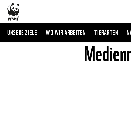
Direkt
zum
Inhalt
UNSERE ZIELE
WO WIR ARBEITEN
TIERARTEN
N
Medienm