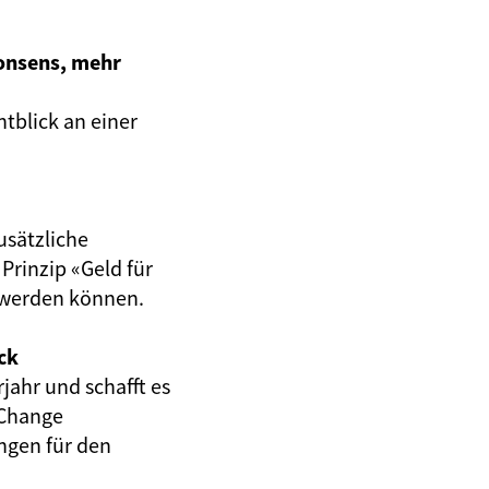
onsens, mehr
tblick an einer
usätzliche
Prinzip «Geld für
t werden können.
ck
jahr und schafft es
 Change
ngen für den