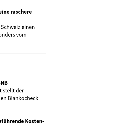
eine raschere
e Schweiz einen
sonders vom
SNB
 stellt der
nen Blankocheck
reführende Kosten-