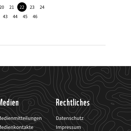
20
21
22
23
24
43
44
45
46
Medien
Rechtliches
edienmitteilungen
Datenschutz
edienkontakte
Impressum