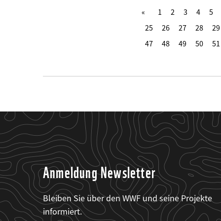
1
2
3
4
5
25
26
27
28
29
47
48
49
50
51
Anmeldung Newsletter
Bleiben Sie über den WWF und seine Projekte
informiert.