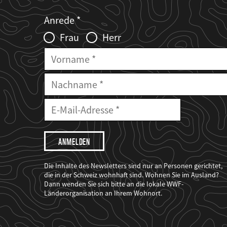
Web2Case
Fieldset
anrede_name
Anrede
Infofelder
Frau
Herr
Vorname
Nachname
E-
Mailadresse
E-
Mail
Adresse
Ich
möchte,
dass
der
WWF
Die Inhalte des Newsletters sind nur an Personen gerichtet,
mich
die in der Schweiz wohnhaft sind. Wohnen Sie im Ausland?
über
Dann wenden Sie sich bitte an die lokale WWF-
seine
Projekte
Länderorganisation an Ihrem Wohnort.
informiert.