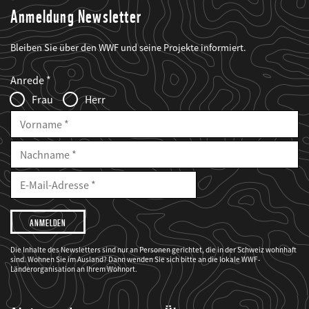
Anmeldung Newsletter
Bleiben Sie über den WWF und seine Projekte informiert.
Web2Case
Fieldset
anrede_name
Anrede
Infofelder
Frau
Herr
Vorname
Nachname
E-
Mailadresse
E-
Mail
Adresse
Ich
möchte,
dass
der
WWF
Die Inhalte des Newsletters sind nur an Personen gerichtet, die in der Schweiz wohnhaft
mich
sind. Wohnen Sie im Ausland? Dann wenden Sie sich bitte an die lokale WWF-
über
seine
Länderorganisation an Ihrem Wohnort.
Projekte
informiert.