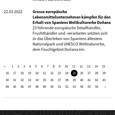
22.03.2022
Grosse europäische
Lebensmittelunternehmen kämpfen für den
Erhalt von Spaniens Weltkulturerbe Doñana
23 führende europäische Detailhändler,
Fruchthändler und -verarbeiter setzten sich
ür das Überleben von Spaniens ältestem
Nationalpark und UNESCO Weltnaturerbe,
dem Feuchtgebiet Doñana ein.
1
2
3
4
5
6
7
8
9
10
11
12
13
14
15
16
17
18
19
20
21
22
23
24
25
26
27
28
29
30
31
32
33
34
35
36
37
38
39
40
41
42
43
44
45
46
47
48
49
50
51
52
53
54
55
56