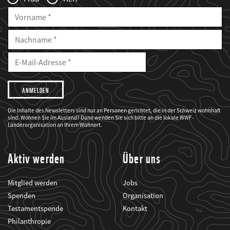
Vorname
Nachname
E-
Mailadresse
E-
Mail
Adresse
Ich
möchte,
dass
der
WWF
Die Inhalte des Newsletters sind nur an Personen gerichtet, die in der Schweiz wohnhaft
mich
sind. Wohnen Sie im Ausland? Dann wenden Sie sich bitte an die lokale WWF-
über
seine
Länderorganisation an Ihrem Wohnort.
Projekte
informiert.
Aktiv werden
Über uns
Mitglied werden
Jobs
Spenden
Organisation
Testamentspende
Kontakt
Philanthropie