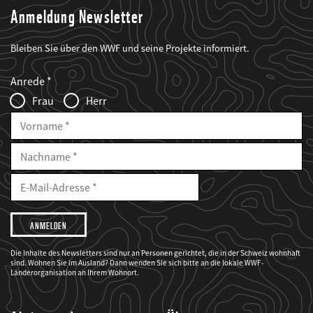
Anmeldung Newsletter
Bleiben Sie über den WWF und seine Projekte informiert.
Web2Case
Fieldset
anrede_name
Anrede
Infofelder
Frau
Herr
Vorname
Nachname
E-
Mailadresse
E-
Mail
Adresse
Ich
möchte,
dass
der
WWF
Die Inhalte des Newsletters sind nur an Personen gerichtet, die in der Schweiz wohnhaft
mich
sind. Wohnen Sie im Ausland? Dann wenden Sie sich bitte an die lokale WWF-
über
seine
Länderorganisation an Ihrem Wohnort.
Projekte
informiert.