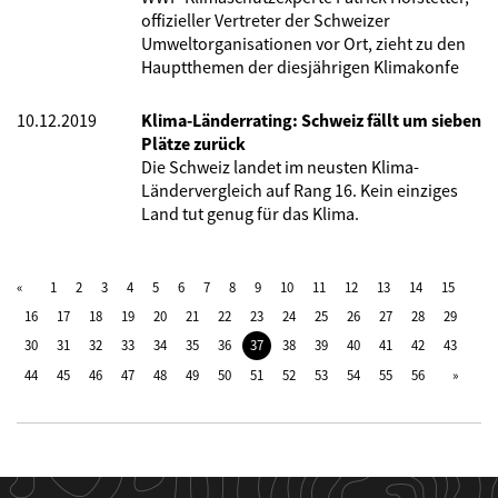
offizieller Vertreter der Schweizer
Umweltorganisationen vor Ort, zieht zu den
Hauptthemen der diesjährigen Klimakonfe
10.12.2019
Klima-Länderrating: Schweiz fällt um sieben
Plätze zurück
Die Schweiz landet im neusten Klima-
Ländervergleich auf Rang 16. Kein einziges
Land tut genug für das Klima.
1
2
3
4
5
6
7
8
9
10
11
12
13
14
15
16
17
18
19
20
21
22
23
24
25
26
27
28
29
30
31
32
33
34
35
36
37
38
39
40
41
42
43
44
45
46
47
48
49
50
51
52
53
54
55
56