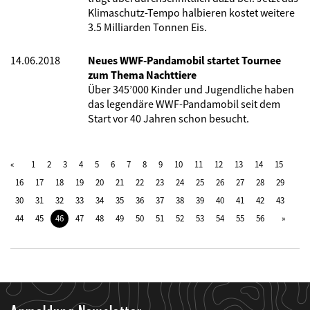
Klimaschutz-Tempo halbieren kostet weitere
3.5 Milliarden Tonnen Eis.
14.06.2018
Neues WWF-Pandamobil startet Tournee
zum Thema Nachttiere
Über 345’000 Kinder und Jugendliche haben
das legendäre WWF-Pandamobil seit dem
Start vor 40 Jahren schon besucht.
1
2
3
4
5
6
7
8
9
10
11
12
13
14
15
16
17
18
19
20
21
22
23
24
25
26
27
28
29
30
31
32
33
34
35
36
37
38
39
40
41
42
43
44
45
46
47
48
49
50
51
52
53
54
55
56