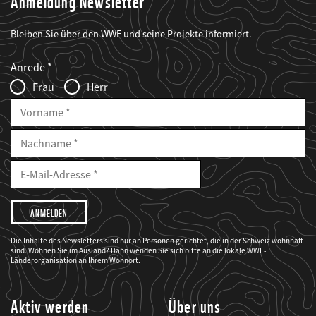
Anmeldung Newsletter
Bleiben Sie über den WWF und seine Projekte informiert.
Web2Case
Fieldset
anrede_name
Anrede
Infofelder
Frau
Herr
Vorname
Nachname
E-
Mailadresse
E-
Mail
Adresse
Ich
möchte,
dass
der
WWF
Die Inhalte des Newsletters sind nur an Personen gerichtet, die in der Schweiz wohnhaft
mich
sind. Wohnen Sie im Ausland? Dann wenden Sie sich bitte an die lokale WWF-
über
seine
Länderorganisation an Ihrem Wohnort.
Projekte
informiert.
Aktiv werden
Über uns