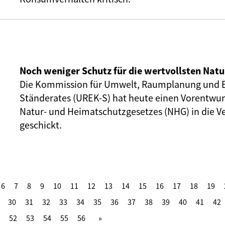
Noch weniger Schutz für die wertvollsten Nat
Die Kommission für Umwelt, Raumplanung und E
Ständerates (UREK-S) hat heute einen Vorentwur
Natur- und Heimatschutzgesetzes (NHG) in die 
geschickt.
6
7
8
9
10
11
12
13
14
15
16
17
18
19
30
31
32
33
34
35
36
37
38
39
40
41
42
52
53
54
55
56