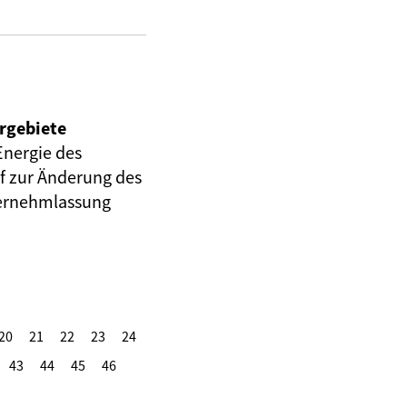
urgebiete
nergie des
f zur Änderung des
Vernehmlassung
20
21
22
23
24
43
44
45
46