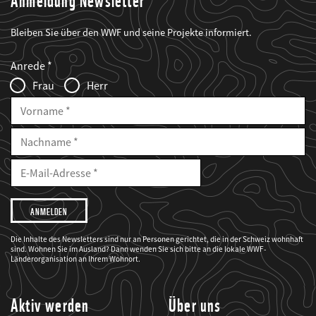
Anmeldung Newsletter
Bleiben Sie über den WWF und seine Projekte informiert.
Web2Case
Fieldset
anrede_name
Anrede
Infofelder
Frau
Herr
Vorname
Nachname
E-
Mailadresse
E-
Mail
Adresse
Ich
möchte,
dass
der
WWF
Die Inhalte des Newsletters sind nur an Personen gerichtet, die in der Schweiz wohnhaft
mich
sind. Wohnen Sie im Ausland? Dann wenden Sie sich bitte an die lokale WWF-
über
seine
Länderorganisation an Ihrem Wohnort.
Projekte
informiert.
Aktiv werden
Über uns