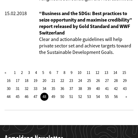
15.02.2018
“Business and the SDGs: Best practices to
seize opportunity and maximise credibility”
report released by Gold Standard and WWF
Switzerland
Clear and actionable guidelines will help
private sector set and achieve targets toward
the Sustainable Development Goals.
1
2
3
4
5
6
7
8
9
10
11
12
13
14
15
16
17
18
19
20
21
22
23
24
25
26
27
28
29
30
31
32
33
34
35
36
37
38
39
40
41
42
43
44
45
46
47
48
49
50
51
52
53
54
55
56