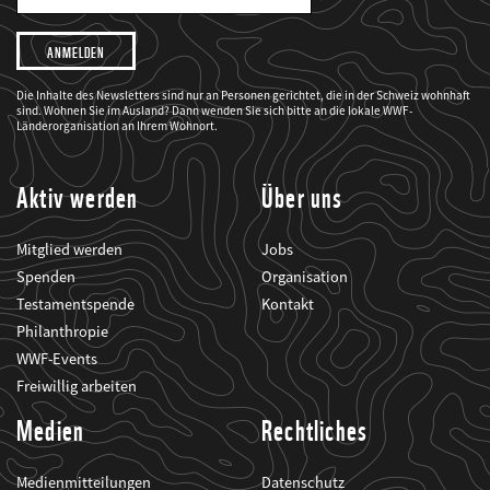
Mail
Adresse
Ich
möchte,
dass
der
WWF
Die Inhalte des Newsletters sind nur an Personen gerichtet, die in der Schweiz wohnhaft
mich
sind. Wohnen Sie im Ausland? Dann wenden Sie sich bitte an die lokale WWF-
über
seine
Länderorganisation an Ihrem Wohnort.
Projekte
informiert.
Aktiv werden
Über uns
Mitglied werden
Jobs
Spenden
Organisation
Testamentspende
Kontakt
Philanthropie
WWF-Events
Freiwillig arbeiten
Medien
Rechtliches
Medienmitteilungen
Datenschutz