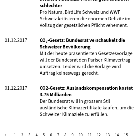
schlechter
Pro Natura, BirdLife Schweiz und WWF
Schweiz kritisieren die enormen Defizite im
Vollzug der gesetzlichen Pflicht vehement.
01.12.2017
CO₂-Gesetz: Bundesrat verschaukelt die
Schweizer Bevölkerung
Mit der heute präsentierten Gesetzesvorlage
will der Bundesrat den Pariser Klimavertrag
umsetzen. Leider wird die Vorlage wird
Auftrag keineswegs gerecht.
01.12.2017
CO2-Gesetz: Auslandskompensation kostet
3.75 Milliarden
Der Bundesrat will in grossem Stil
ausländische Klimazertifikate kaufen, um die
Schweizer Klimaziele zu erfüllen.
1
2
3
4
5
6
7
8
9
10
11
12
13
14
15