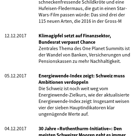
schneckenfressende Schildkröte und eine
Hufeisen-Fledermaus, die gut in einen Star-
Wars-Film passen würde: Das sind drei der
115 neuen Arten, die 2016 in der Gross-M
12.12.2017
Klimagipfel setzt auf Finanzsektor,
Bundesrat verpasst Chance
Zentrales Thema des One Planet Summits ist
der Wandel von Banken, Versicherungen und
Pensionskassen zu mehr Nachhaltigkeit.
05.12.2017
Energiewende-Index zeigt: Schweiz muss
Ambitionen verdoppeln
Die Schweiz ist noch weit weg vom
Energiewende-Zielkurs, wie der aktualisierte
Energiewende-Index zeigt: Insgesamt weisen
vier der sieben Hauptindikatoren klar
ungenügende Werte auf.
04.12.2017
30 Jahre «Rothenthurm-Initiative»: Den
meisten Schweizer Mooren geht es immer