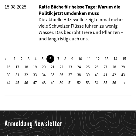
15.08.2025
Kalte Bäche für heisse Tage: Warum die
Politik jetzt umdenken muss
Die aktuelle Hitzewelle zeigt einmal mehr:
viele Schweizer Flüsse führen zu wenig
Wasser. Das bedroht Tiere und Pflanzen –
und langfristig auch uns.
1
2
3
4
5
6
7
8
9
10
11
12
13
14
15
16
17
18
19
20
21
22
23
24
25
26
27
28
29
30
31
32
33
34
35
36
37
38
39
40
41
42
43
44
45
46
47
48
49
50
51
52
53
54
55
56
Anmeldung Newsletter