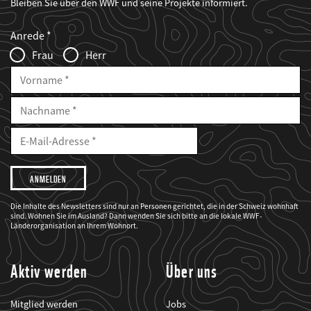
Bleiben Sie über den WWF und seine Projekte informiert.
Web2Case
Fieldset
anrede_name
Anrede
Infofelder
Frau
Herr
Vorname
Nachname
E-
Mailadresse
E-
Mail
Adresse
Ich
möchte,
dass
der
WWF
Die Inhalte des Newsletters sind nur an Personen gerichtet, die in der Schweiz wohnhaft
mich
sind. Wohnen Sie im Ausland? Dann wenden Sie sich bitte an die lokale WWF-
über
seine
Länderorganisation an Ihrem Wohnort.
Projekte
informiert.
Aktiv werden
Über uns
Mitglied werden
Jobs