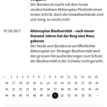
Der Bundesrat macht mit dem heute
verabschiedeten Aktionsplan Pestizide einen
ersten Schritt, doch die Umweltverbände sind
sich einig: es reicht nicht.
07.09.2017
Aktionsplan Biodiversität – nach einem
Dutzend Jahren hat der Berg eine Maus
geboren
Der heute vom Bundesrat veröffentlichte
Aktionsplan zur Strategie Biodiversität wird
den grossen Herausforderungen zum Schutz
der Biodiversität in der Schweiz nicht gerecht.
1
2
3
4
5
6
7
8
9
10
11
12
13
14
15
16
17
18
19
20
21
22
23
24
25
26
27
28
29
30
31
32
33
34
35
36
37
38
39
40
41
42
43
44
45
46
47
48
49
50
51
52
53
54
55
56