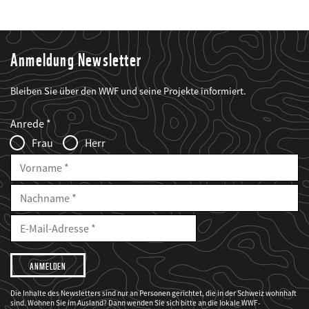
Anmeldung Newsletter
Bleiben Sie über den WWF und seine Projekte informiert.
Web2Case
Fieldset
anrede_name
Anrede
Infofelder
Frau
Herr
Vorname
Nachname
E-
Mailadresse
E-
Mail
Adresse
Ich
möchte,
dass
der
WWF
Die Inhalte des Newsletters sind nur an Personen gerichtet, die in der Schweiz wohnhaft
mich
sind. Wohnen Sie im Ausland? Dann wenden Sie sich bitte an die lokale WWF-
über