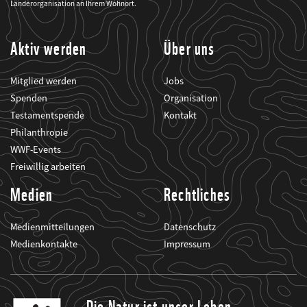
seine
Länderorganisation an Ihrem Wohnort.
Projekte
informiert.
Aktiv werden
Über uns
Mitglied werden
Jobs
Spenden
Organisation
Testamentspende
Kontakt
Philanthropie
WWF-Events
Freiwillig arbeiten
Medien
Rechtliches
Medienmitteilungen
Datenschutz
Medienkontakte
Impressum
Die Natur ist unser Leben.