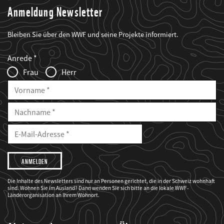
Anmeldung Newsletter
Bleiben Sie über den WWF und seine Projekte informiert.
Web2Case
Fieldset
anrede_name
Anrede
Infofelder
Frau
Herr
Vorname
Nachname
E-
Mailadresse
E-
Mail
Adresse
Ich
möchte,
dass
der
WWF
Die Inhalte des Newsletters sind nur an Personen gerichtet, die in der Schweiz wohnhaft
mich
sind. Wohnen Sie im Ausland? Dann wenden Sie sich bitte an die lokale WWF-
über
seine
Länderorganisation an Ihrem Wohnort.
Projekte
informiert.