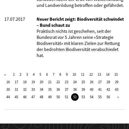
und Landverödung betroffen oder gefährdet.
17.07.2017
Neuer Bericht zeigt: Biodiversität schwindet
– Bund schaut zu
Praktisch nichts ist geschehen, seit der
Bundesrat vor 5 Jahren seine «Strategie
Biodiversität» mit klaren Zielen zur Rettung
der bedrohten Biodiversität verabschiedet
hat.
1
2
3
4
5
6
7
8
9
10
11
12
13
14
15
16
17
18
19
20
21
22
23
24
25
26
27
28
29
30
31
32
33
34
35
36
37
38
39
40
41
42
43
44
45
46
47
48
49
50
51
52
53
54
55
56