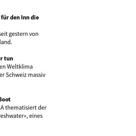
für den Inn die
eit gestern von
land.
r tun
en Weltklima
er Schweiz massiv
Boot
A thematisiert der
eshwater», eines