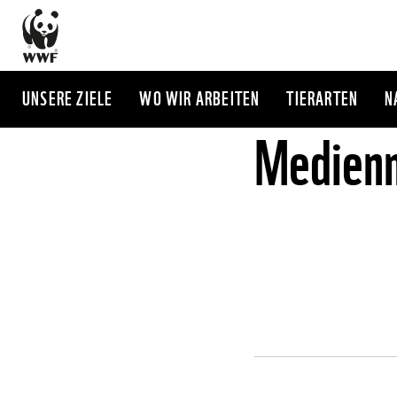
Direkt
zum
Inhalt
UNSERE ZIELE
WO WIR ARBEITEN
TIERARTEN
N
Medienm