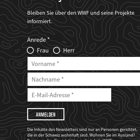
Bleiben Sie über den WWF und seine Projekte
informiert.
Web2Case
Fieldset
anrede_name
Anrede
Infofelder
Frau
Herr
Vorname
Nachname
E-
Mailadresse
E-
Mail
Adresse
Ich
möchte,
dass
der
WWF
Die Inhalte des Newsletters sind nur an Personen gerichtet,
mich
die in der Schweiz wohnhaft sind. Wohnen Sie im Ausland?
über