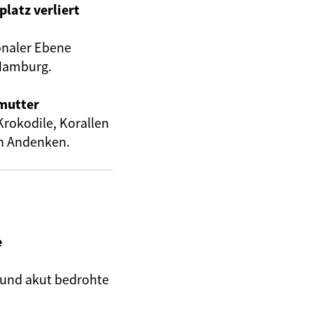
latz verliert
onaler Ebene
 Hamburg.
rmutter
Krokodile, Korallen
en Andenken.
e
und akut bedrohte