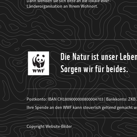
Dann wenden Sie sich bitte an die lokale WWF-
seine
Projekte
Länderorganisation an Ihrem Wohnort.
informiert.
Die Natur ist unser Lebe
Sorgen wir für beides.
Postkonto: IBAN CH1809000000800004703 | Bankkonto: ZKB
Ihre Spende an den WWF kann steuerlich geltend gemacht w
Copyright Website-Bilder