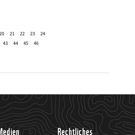
20
21
22
23
24
43
44
45
46
Medien
Rechtliches