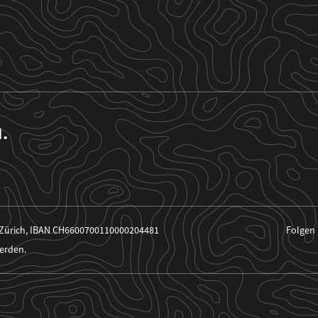
n.
 Zürich, IBAN CH6600700110000204481
Folgen 
erden.