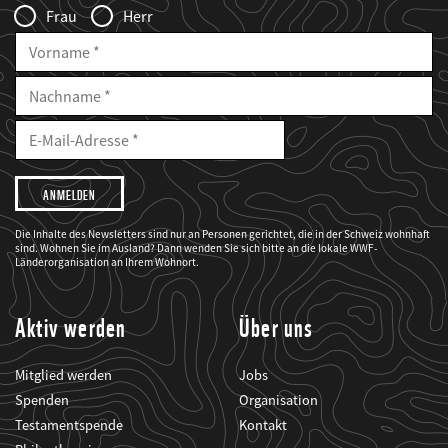
Frau
Herr
Vorname
Nachname
E-
Mailadresse
E-
Mail
Adresse
Ich
möchte,
dass
der
WWF
Die Inhalte des Newsletters sind nur an Personen gerichtet, die in der Schweiz wohnhaft
mich
sind. Wohnen Sie im Ausland? Dann wenden Sie sich bitte an die lokale WWF-
über
seine
Länderorganisation an Ihrem Wohnort.
Projekte
informiert.
Aktiv werden
Über uns
Mitglied werden
Jobs
Spenden
Organisation
Testamentspende
Kontakt