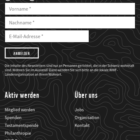
Vorname
Nachname
E-
Mailadresse
E-
Mail
Adresse
Ich
möchte,
dass
der
WWF
Die Inhalte des Newsletters sind nur an Personen gerichtet, die in der Schweiz wohnhaft
mich
sind. Wohnen Sie im Ausland? Dann wenden Sie sich bitte an die lokale WWF-
über
seine
Länderorganisation an Ihrem Wohnort.
Projekte
informiert.
Aktiv werden
Über uns
Mitglied werden
Jobs
Spenden
Organisation
Testamentspende
Kontakt
Philanthropie