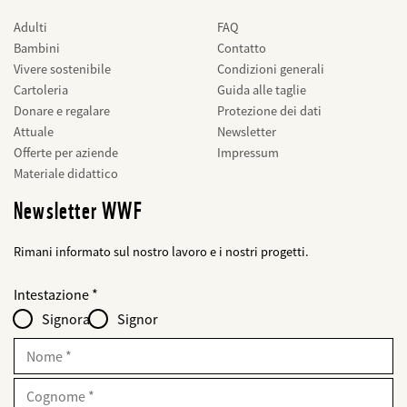
Adulti
FAQ
Bambini
Contatto
Vivere sostenibile
Condizioni generali
Cartoleria
Guida alle taglie
Donare e regalare
Protezione dei dati
Attuale
Newsletter
Offerte per aziende
Impressum
Materiale didattico
Newsletter WWF
Rimani informato sul nostro lavoro e i nostri progetti.
Web2Case
bald
Fieldset
anrede_name
Intestazione
Infofelder
löschen
-
Signora
Signor
für
web2lead
Nome
Cognome