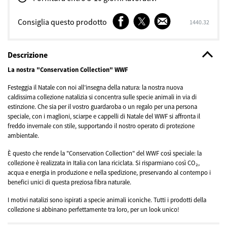
Facebook
Twitter
E-
Consiglia questo prodotto
SKU
1440.32
mail
Descrizione
La nostra "Conservation Collection" WWF
Festeggia il Natale con noi all’insegna della natura: la nostra nuova
caldissima collezione natalizia si concentra sulle specie animali in via di
estinzione. Che sia per il vostro guardaroba o un regalo per una persona
speciale, con i maglioni, sciarpe e cappelli di Natale del WWF si affronta il
freddo invernale con stile, supportando il nostro operato di protezione
ambientale.
È questo che rende la "Conservation Collection" del WWF così speciale: la
collezione è realizzata in Italia con lana riciclata. Si risparmiano così CO₂,
acqua e energia in produzione e nella spedizione, preservando al contempo i
benefici unici di questa preziosa fibra naturale.
I motivi natalizi sono ispirati a specie animali iconiche. Tutti i prodotti della
collezione si abbinano perfettamente tra loro, per un look unico!