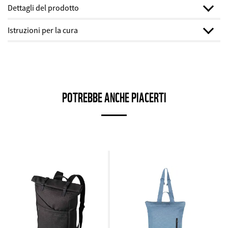
Dettagli del prodotto
Larghezza:
24 cm
Istruzioni per la cura
Altezza:
23 cm
Colore:
Rosso
Lavare solo quando è necessario, salva l'ambiente e il portafoglio.
Materiale:
100% lana riciclata (GRS)
Non candeggiare né asciugare in asciugatrice.
Paese:
Italia
Lavasecco o lavaggio delicato in lavatrice (preferibilmente ciclo
lana).
Far asciugare in orizzontale.
POTREBBE ANCHE PIACERTI