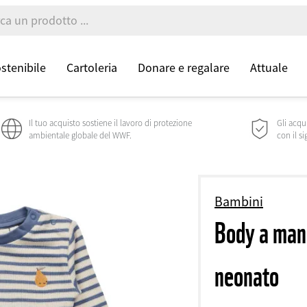
ostenibile
Cartoleria
Donare e regalare
Attuale
Il tuo acquisto sostiene il lavoro di protezione
Gli acqu
ambientale globale del WWF.
con il si
Bambini
Body a man
neonato