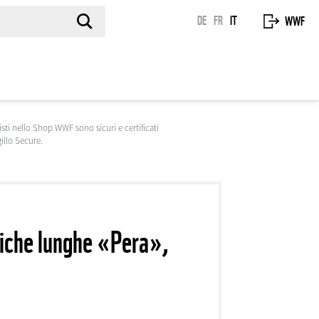
DE
FR
IT
WWF
isti nello Shop WWF sono sicuri e certificati
gillo Secure.
iche lunghe «Pera»,