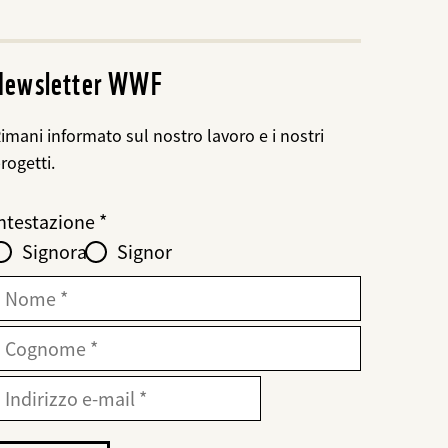
Newsletter WWF
imani informato sul nostro lavoro e i nostri
rogetti.
Web2Case
bald
ieldset
anrede_name
ntestazione
nfofelder
löschen
Signora
Signor
ür
web2lead
Nome
Cognome
-
ndirizzo
ail
-
ail