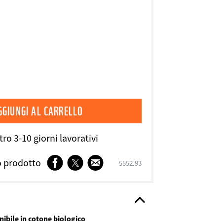
ro 3-10 giorni lavorativi
Facebook
Twitter
E-
o prodotto
SKU
5552.93
mail
nibile in cotone biologico