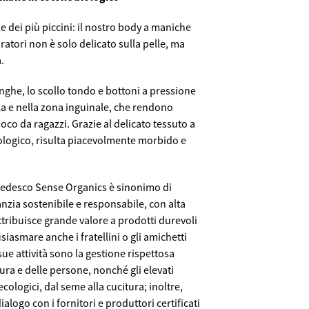
le dei più piccini: il nostro body a maniche
ratori non è solo delicato sulla pelle, ma
.
nghe, lo scollo tondo e bottoni a pressione
alla e nella zona inguinale, che rendono
gioco da ragazzi. Grazie al delicato tessuto a
ologico, risulta piacevolmente morbido e
 tedesco Sense Organics è sinonimo di
nzia sostenibile e responsabile, con alta
ttribuisce grande valore a prodotti durevoli
iasmare anche i fratellini o gli amichetti
sue attività sono la gestione rispettosa
ura e delle persone, nonché gli elevati
 ecologici, dal seme alla cucitura; inoltre,
ialogo con i fornitori e produttori certificati