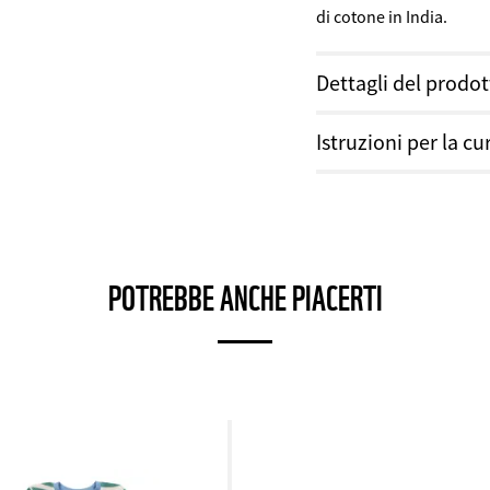
di cotone in India.
Dettagli del prodo
Tabella delle misure
Istruzioni per la cu
Materiale:
100% cotone 
Lavare solo quando è nec
Paese:
India
Lavare a 30°C e st
Non candeggiare n
Pretrattare le ma
POTREBBE ANCHE PIACERTI