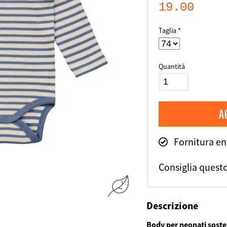
19.00
Taglia
Quantità
Fornitura ent
Consiglia quest
Descrizione
Body per neonati soste