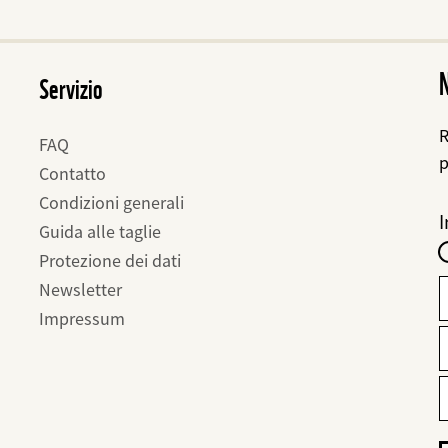
Servizio
R
FAQ
p
Contatto
Condizioni generali
F
I
I
Guida alle taglie
-
Protezione dei dati
f
Newsletter
Impressum
E
I
M
e
m