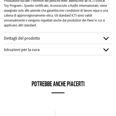
Produzione sociale: i fornitori dei peluche WWF aderiscono all’«ICTI Ethical
Toy Program». Questo certificato, riconosciuto a livello internazionale, viene
assegnato solo alle aziende che garantiscono condizioni di lavoro eque e una
catena di approvvigionamento etica. Gli standard ICTI sono validi
universalmente e vengono rispettati anche dai produttori dei Paesi in cui si
applicano altri standard.
Dettagli del prodotto
Altezza:
23 cm
Istruzioni per la cura
Materiale:
Poliestere senza cloro e PVC e senza coloranti azoici ,
Imbottitura in poliestere riciclato al 100%
Lavaggio a mano:
Paese:
Cina
per far durare i peluche più a lungo, si consiglia il lavaggio a mano.
POTREBBE ANCHE PIACERTI