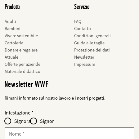
Prodotti
Servizio
Adulti
FAQ
Bambini
Contatto
Vivere sostenibile
Condizioni generali
Cartoleria
Guida alle taglie
Donare e regalare
Protezione dei dati
Attuale
Newsletter
Offerte per aziende
Impressum
Materiale didattico
Newsletter WWF
Rimani informato sul nostro lavoro e i nostri progetti.
Web2Case
bald
Fieldset
anrede_name
Intestazione
Infofelder
löschen
-
Signora
Signor
für
web2lead
Nome