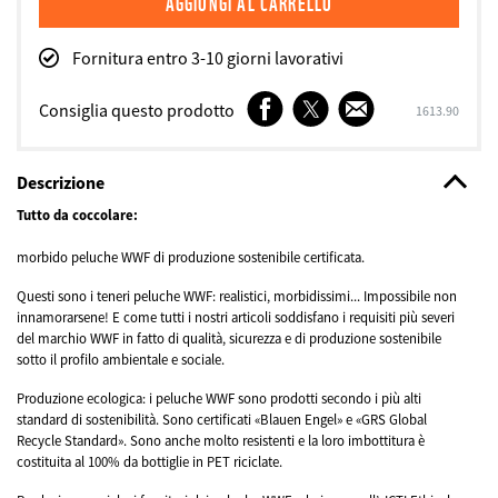
Fornitura entro 3-10 giorni lavorativi
Facebook
Twitter
E-
Consiglia questo prodotto
SKU
1613.90
mail
Descrizione
Tutto da coccolare:
morbido peluche WWF di produzione sostenibile certificata.
Questi sono i teneri peluche WWF: realistici, morbidissimi... Impossibile non
innamorarsene! E come tutti i nostri articoli soddisfano i requisiti più severi
del marchio WWF in fatto di qualità, sicurezza e di produzione sostenibile
sotto il profilo ambientale e sociale.
Produzione ecologica: i peluche WWF sono prodotti secondo i più alti
standard di sostenibilità. Sono certificati «Blauen Engel» e «GRS Global
Recycle Standard». Sono anche molto resistenti e la loro imbottitura è
costituita al 100% da bottiglie in PET riciclate.