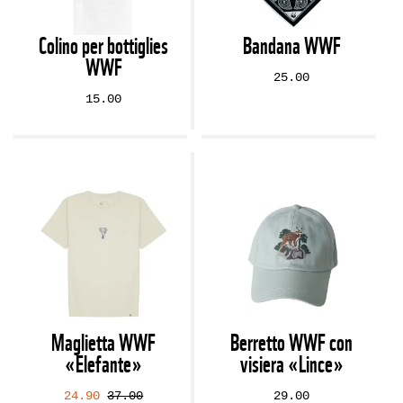
Colino per bottiglies
Bandana WWF
WWF
25.00
15.00
Maglietta WWF
Berretto WWF con
«Elefante»
visiera «Lince»
24.90
37.00
29.00