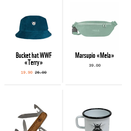
Bucket hat WWF
Marsupio «Mela»
«Terry»
39.00
19.90
26.00