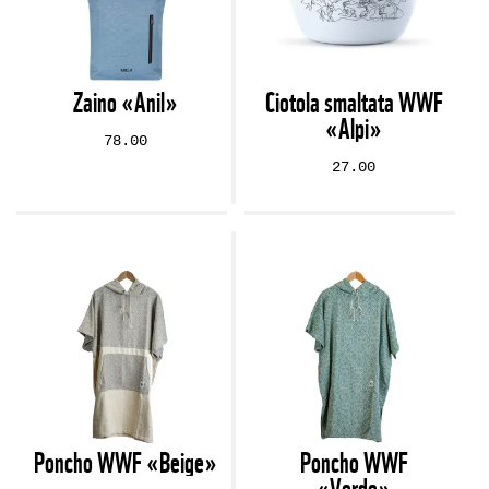
Zaino «Anil»
Ciotola smaltata WWF
«Alpi»
78.00
27.00
Poncho WWF «Beige»
Poncho WWF
«Verde»