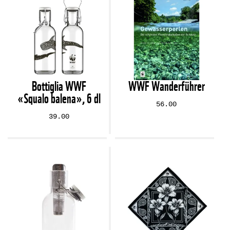
Bottiglia WWF
WWF Wanderführer
«Squalo balena», 6 dl
56.00
39.00