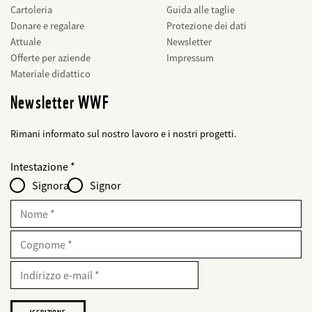
Cartoleria
Guida alle taglie
Donare e regalare
Protezione dei dati
Attuale
Newsletter
Offerte per aziende
Impressum
Materiale didattico
Newsletter WWF
Rimani informato sul nostro lavoro e i nostri progetti.
Web2Case
bald
Fieldset
anrede_name
Intestazione
Infofelder
löschen
-
Signora
Signor
für
web2lead
Nome
Cognome
E-
Mail
Indirizzo
e-
mail
Desidero