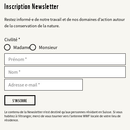
Inscription Newsletter
Restez informé·e de notre travail et de nos domaines d’action autour
de la conservation de la nature.
Web2Case
bald
Fieldset
anrede_name
Civilité
Infofelder
löschen
-
Madame
Monsieur
für
web2lead
Prénom
Nom
E-
Mail
Adresse
e-
mail
Je
souhaite
être
informé(e)
Le contenu de la Newsletter n’est destiné qu’aux personnes résidant en Suisse. Si vous
habitez à l’étranger, merci de vous tourner vers l’antenne WWF locale de votre lieu de
des
résidence.
projets
du