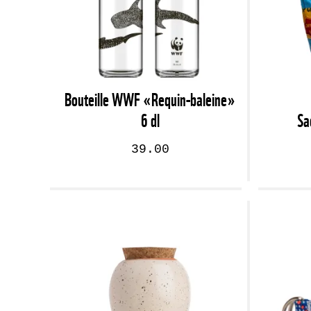
Bouteille WWF «Requin-baleine»
6 dl
Sa
39.00