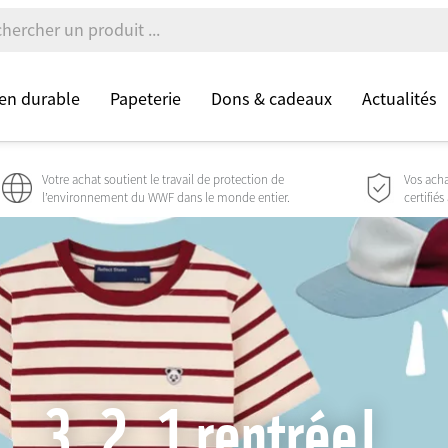
en durable
Papeterie
Dons & cadeaux
Actualités
Votre achat soutient le travail de protection de
Vos acha
l’environnement du WWF dans le monde entier.
certifiés
3, 2, 1 rentrée!