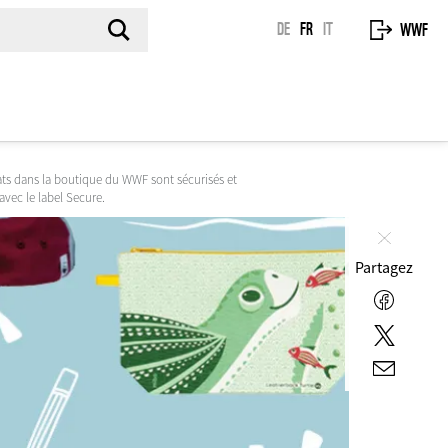
DE
FR
IT
WWF
ts dans la boutique du WWF sont sécurisés et
 avec le label Secure.
Fermer
Partagez
Facebo
Twitter
E-
mail