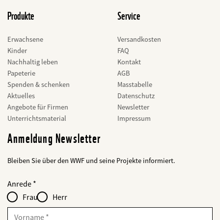
Produkte
Service
Erwachsene
Versandkosten
Kinder
FAQ
Nachhaltig leben
Kontakt
Papeterie
AGB
Spenden & schenken
Masstabelle
Aktuelles
Datenschutz
Angebote für Firmen
Newsletter
Unterrichtsmaterial
Impressum
Anmeldung Newsletter
Bleiben Sie über den WWF und seine Projekte informiert.
Web2Case
bald
Fieldset
anrede_name
Anrede
Infofelder
löschen
-
Frau
Herr
für
web2lead