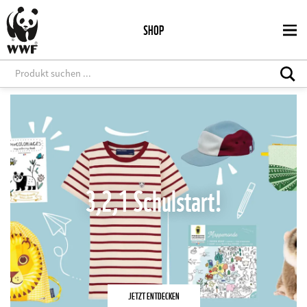
Direkt
zum
SHOP
Inhalt
3,2,1 Schulstart!
JETZT ENTDECKEN