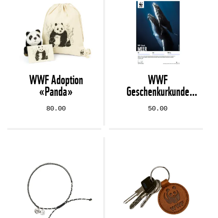
WWF Adoption
WWF
«Panda»
Geschenkurkunde
«Meer» (digital)
80.00
50.00