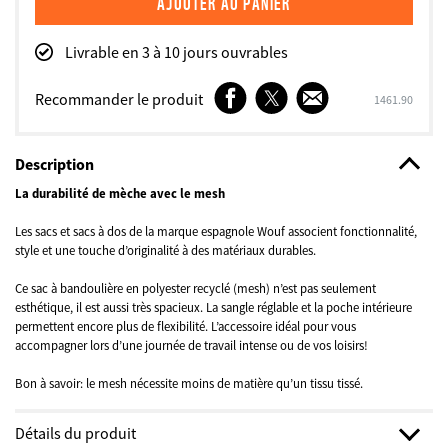
Livrable en 3 à 10 jours ouvrables
Facebook
Twitter
E-
Recommander le produit
SKU
1461.90
mail
Description
La durabilité de mèche avec le mesh
Les sacs et sacs à dos de la marque espagnole Wouf associent fonctionnalité,
style et une touche d’originalité à des matériaux durables.
Ce sac à bandoulière en polyester recyclé (mesh) n’est pas seulement
esthétique, il est aussi très spacieux. La sangle réglable et la poche intérieure
permettent encore plus de flexibilité. L’accessoire idéal pour vous
accompagner lors d’une journée de travail intense ou de vos loisirs!
Bon à savoir: le mesh nécessite moins de matière qu’un tissu tissé.
Détails du produit