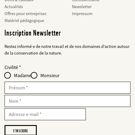
Actualités
Newsletter
Offres pour entreprises
Impressum
Matériel pédagogique
Inscription Newsletter
Restez informé·e de notre travail et de nos domaines d’action autour
de la conservation de la nature.
Web2Case
bald
Fieldset
anrede_name
Civilité
Infofelder
löschen
-
Madame
Monsieur
für
web2lead
Prénom
Nom
E-
Mail
Adresse
e-
mail
Je
souhaite