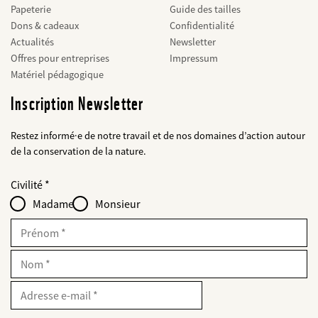
Papeterie
Guide des tailles
Dons & cadeaux
Confidentialité
Actualités
Newsletter
Offres pour entreprises
Impressum
Matériel pédagogique
Inscription Newsletter
Restez informé·e de notre travail et de nos domaines d’action autour
de la conservation de la nature.
Web2Case
bald
Fieldset
anrede_name
Civilité
Infofelder
löschen
-
Madame
Monsieur
für
web2lead
Prénom
Nom
E-
Mail
Adresse
e-