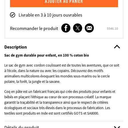
Livrable en 3 à 10 jours ouvrables
Facebook
Twitter
E-
Recommander le produit
SKU
5546.10
mail
Description
Sac de gym durable pour enfant, en 100 % coton bio
Le sac de gym avec cordon coulissant est de toutes les aventures, que ce soit
à l’école, dans la nature ou avec les copains. Découvrez des motifs
animaliers multicolores évoquant les mondes sous-marins ou le cercle
polaire, la forêt, la jungle et la savane.
Coq en pâte est un fabricant français qui crée des produits pour enfants et
bébés en plaçant l’éthique au cœur de son processus créatif. La marque
garantit la traçabilité et la transparence ainsi que le respect de critères
écologiques et sociaux très élevés dans le processus de fabrication. Les
textiles sont produits en Inde est sont certifiés GOTS et SA8000.
Détails du produit