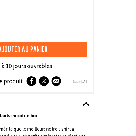
3 à 10 jours ouvrables
Facebook
Twitter
E-
 produit
SKU
5553.21
mail
fants en coton bio
érite que le meilleur: notre t-shirt à