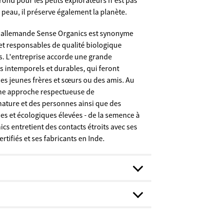
rond pour les petits explorateurs n'est pas
peau, il préserve également la planète.
 allemande Sense Organics est synonyme
et responsables de qualité biologique
s. L'entreprise accorde une grande
 intemporels et durables, qui feront
s jeunes frères et sœurs ou des amis. Au
 une approche respectueuse de
nature et des personnes ainsi que des
es et écologiques élevées - de la semence à
cs entretient des contacts étroits avec ses
rtifiés et ses fabricants en Inde.
o (GOTS; Fairtrade; SA 800)
enig wie möglich waschen – das schont