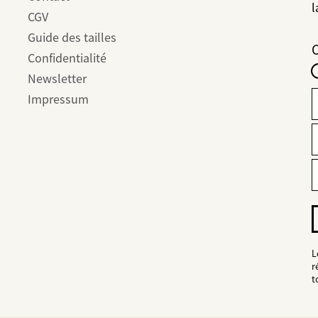
l
CGV
Guide des tailles
F
C
I
Confidentialité
-
Newsletter
f
Impressum
E
A
M
e
m
J
s
ê
i
L
d
r
t
p