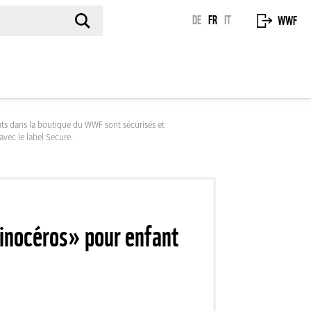
DE
FR
IT
WWF
ts dans la boutique du WWF sont sécurisés et
 avec le label Secure.
inocéros» pour enfant