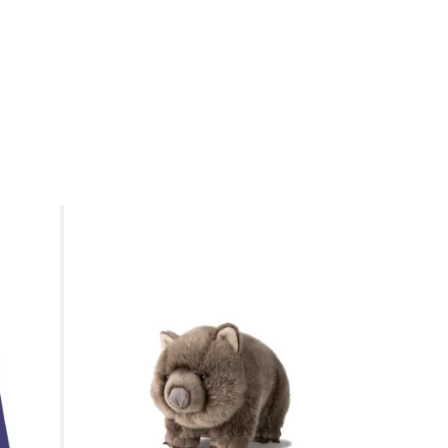
aie.
.
der im Wäschetrockner trocknen.
orbehandeln