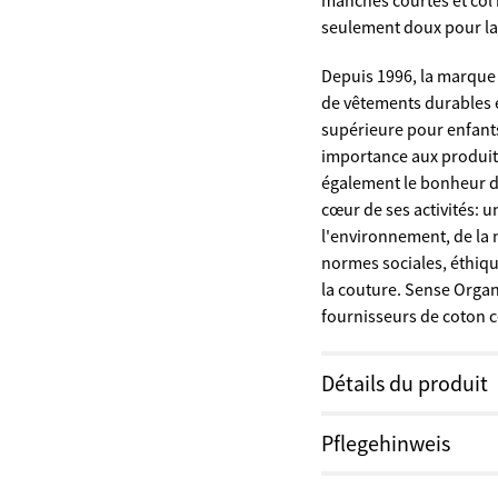
manches courtes et col 
seulement doux pour la 
Depuis 1996, la marque
de vêtements durables 
supérieure pour enfant
importance aux produits
également le bonheur de
cœur de ses activités:
l'environnement, de la 
normes sociales, éthiqu
la couture. Sense Organi
fournisseurs de coton ce
Détails du produit
Tableau des tailles
Pflegehinweis
Matériel:
100% coton bi
So viel wie nötig, so w