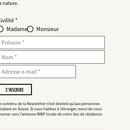
a nature.
Web2Case
bald
ieldset
anrede_name
ivilité
nfofelder
löschen
Madame
Monsieur
ür
web2lead
Prénom
Nom
-
dresse
ail
-
ail
e
ouhaite
tre
nformé(e)
e contenu de la Newsletter n’est destiné qu’aux personnes
es
ésidant en Suisse. Si vous habitez à l’étranger, merci de vous
ourner vers l’antenne WWF locale de votre lieu de résidence.
rojets
du
WWF.