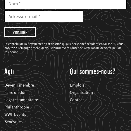
Nom
E-
Mail
Adresse
e-
mail
Je
souhaite
être
informé(e)
des
Le contenu de la Newsletter n’est destiné qu’aux personnes résidant en Suisse. Si vous
projets
habitez à l’étranger, merci de vous tourner vers l’antenne WWF locale de votre lieu de
du
WWF.
résidence.
Agir
Qui sommes-nous?
Devenir membre
Emplois
Faire un don
Organisation
Legs testamentaire
Contact
Philanthropie
WWF-Events
Bénévoles