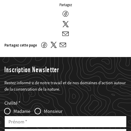
Partagez
Facebook
Twitter
E-
mail
Twitter
Facebook
Partagez cette page
E-
mail
Inscription Newsletter
Restez informé·e de notre travail et de nos domaines d’action autour
de la conservation de la nature.
Web2Case
Fieldset
anrede_name
Civilité
Infofelder
Madame
Monsieur
Prénom