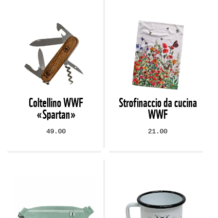
Coltellino WWF
Strofinaccio da cucina
«Spartan»
WWF
49.00
21.00