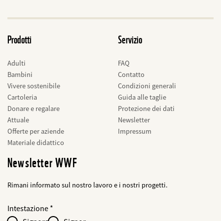
Prodotti
Servizio
Adulti
FAQ
Bambini
Contatto
Vivere sostenibile
Condizioni generali
Cartoleria
Guida alle taglie
Donare e regalare
Protezione dei dati
Attuale
Newsletter
Offerte per aziende
Impressum
Materiale didattico
Newsletter WWF
Rimani informato sul nostro lavoro e i nostri progetti.
Web2Case
bald
Fieldset
anrede_name
Intestazione
Infofelder
löschen
-