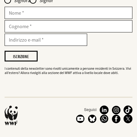
Signora
Signor
für
web2lead
Nome
Cognome
E-
Mail
Indirizzo
e-
mail
Desidero
che
il
WWF
I contenuti della newsletter sono rivolti unicamente a persone residenti in Svizzera. Vivi
all’estero? Allora rivolgiti alla sezione del WWF attiva a livello locale dove abiti.
mi
informi
sui
suoi
progetti
Seguici