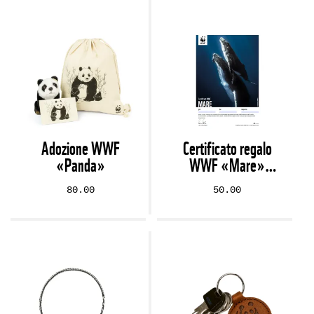
Adozione WWF
Certificato regalo
«Panda»
WWF «Mare»
(digitale)
80.00
50.00