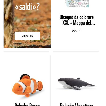
«saldi»?
Disegno da colorare
XXL «Mappa del
mondo»
22.00
SCOPRI ORA
Peluche Pesce
Peluche Megattera