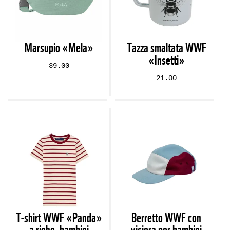
Marsupio «Mela»
Tazza smaltata WWF
«Insetti»
39.00
21.00
T-shirt WWF «Panda»
Berretto WWF con
a righe, bambini
visiera per bambini