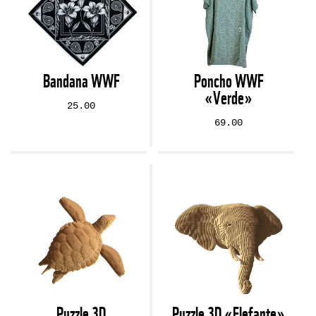
Bandana WWF
Poncho WWF
«Verde»
25.00
69.00
Puzzle 3D
Puzzle 3D «Elefante»