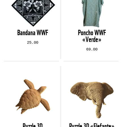
Bandana WWF
Poncho WWF
«Verde»
25.00
69.00
Puzzle 3D
Puzzle 3D «Elefante»