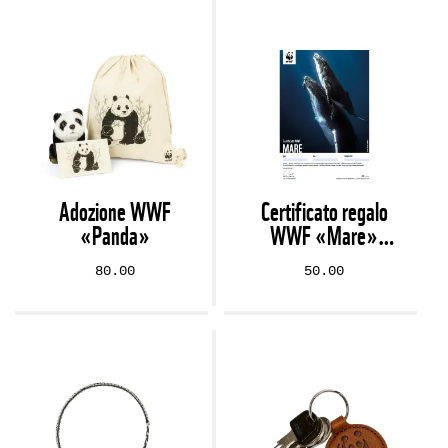
Adozione WWF
Certificato regalo
«Panda»
WWF «Mare»
(digitale)
80.00
50.00