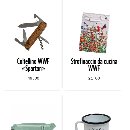
Coltellino WWF
Strofinaccio da cucina
«Spartan»
WWF
49.00
21.00