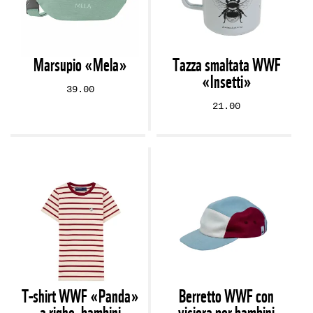
Marsupio «Mela»
Tazza smaltata WWF
«Insetti»
39.00
21.00
T-shirt WWF «Panda»
Berretto WWF con
a righe, bambini
visiera per bambini