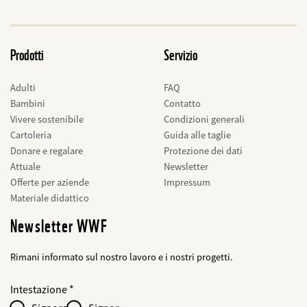
Prodotti
Servizio
Adulti
FAQ
Bambini
Contatto
Vivere sostenibile
Condizioni generali
Cartoleria
Guida alle taglie
Donare e regalare
Protezione dei dati
Attuale
Newsletter
Offerte per aziende
Impressum
Materiale didattico
Newsletter WWF
Rimani informato sul nostro lavoro e i nostri progetti.
Web2Case
bald
Fieldset
anrede_name
Intestazione
Infofelder
löschen
-