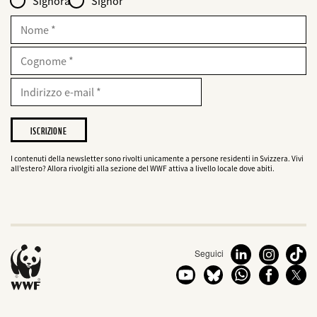
Signora
Signor
für
web2lead
Nome
Cognome
E-
Mail
Indirizzo
e-
mail
Desidero
che
il
WWF
I contenuti della newsletter sono rivolti unicamente a persone residenti in Svizzera. Vivi
all’estero? Allora rivolgiti alla sezione del WWF attiva a livello locale dove abiti.
mi
informi
sui
suoi
progetti
Seguici