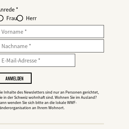
Web2Case
bald
ieldset
anrede_name
Anrede
nfofelder
löschen
Frau
Herr
ür
web2lead
Vorname
Nachname
-
-
ailadresse
ail
dresse
ch
öchte,
ass
er
ie Inhalte des Newsletters sind nur an Personen gerichtet,
WWF
ie in der Schweiz wohnhaft sind. Wohnen Sie im Ausland?
ann wenden Sie sich bitte an die lokale WWF-
mich
änderorganisation an Ihrem Wohnort.
ber
eine
rojekte
nformiert.