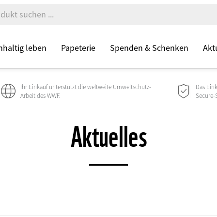
haltig leben
Papeterie
Spenden & Schenken
Akt
Ihr Einkauf unterstützt die weltweite Umweltschutz-
Das Ein
Arbeit des WWF.
Secure-Si
Aktuelles