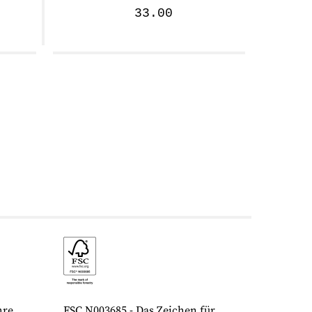
33.00
hre
FSC N003685 - Das Zeichen für