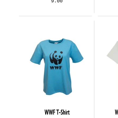
9.00
WWF T-Shirt
W