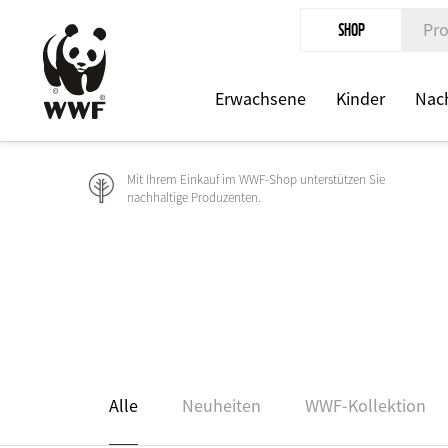
Direkt
SHOP
zum
Inhalt
Erwachsene
Kinder
Nach
Mit Ihrem Einkauf im WWF-Shop unterstützen Sie
nachhaltige Produzenten.
Alle
Neuheiten
WWF-Kollektion