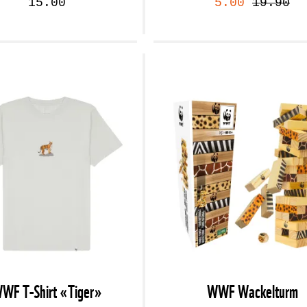
15.00
5.00
19.90
WF T-Shirt «Tiger»
WWF Wackelturm