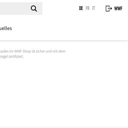
DE
FR
IT
WWF
uelles
kaufen im WWF-Shop ist sicher und mit dem
egel zertifiziert.