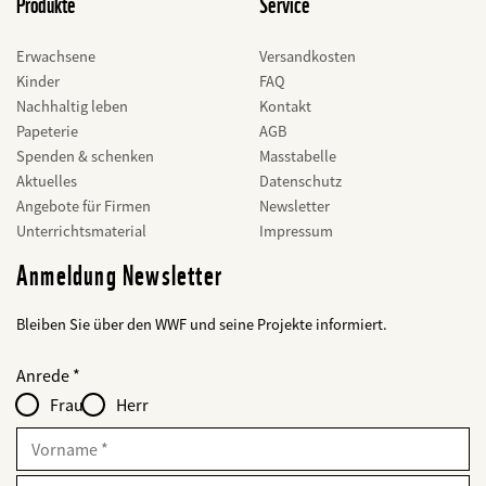
Produkte
Service
Erwachsene
Versandkosten
Kinder
FAQ
Nachhaltig leben
Kontakt
Papeterie
AGB
Spenden & schenken
Masstabelle
Aktuelles
Datenschutz
Angebote für Firmen
Newsletter
Unterrichtsmaterial
Impressum
Anmeldung Newsletter
Bleiben Sie über den WWF und seine Projekte informiert.
Web2Case
bald
Fieldset
anrede_name
Anrede
Infofelder
löschen
-
Frau
Herr
für
web2lead
Vorname