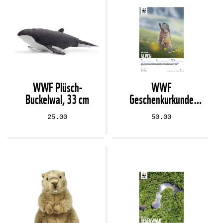
WWF Plüsch-
WWF
Buckelwal, 33 cm
Geschenkurkunde
«Alpen» (digital)
25.00
50.00