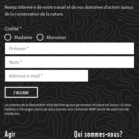
Restez informé·e de notre travail et de nos domaines d’action autour
de la conservation de la nature.
Web2Case
Fieldset
anrede_name
Civilité
Infofelder
Madame
Monsieur
Prénom
Nom
E-
Mail
Adresse
e-
mail
Je
souhaite
être
informé(e)
des
Le contenu de la Newsletter n’est destiné qu’aux personnes résidant en Suisse. Si vous
projets
habitez à l’étranger, merci de vous tourner vers l’antenne WWF locale de votre lieu de
du
WWF.
résidence.
Agir
Qui sommes-nous?